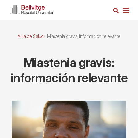
Pasar
Busca
al
Togg
contenido
navig
principal
Aula de Salud
Miastenia gravis: información relevante
Miastenia gravis:
información relevante
Imagen