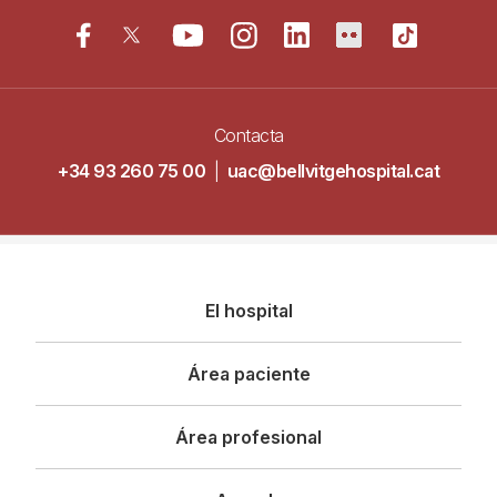
Contacta
+34 93 260 75 00
|
uac@bellvitgehospital.cat
Navegació
El hospital
principal
Área paciente
Área profesional