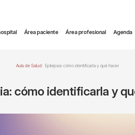
vegación
hospital
Área paciente
Área profesional
Agenda
incipal
Aula de Salud
Epilepsia: cómo identificarla y qué hacer
ia: cómo identificarla y q