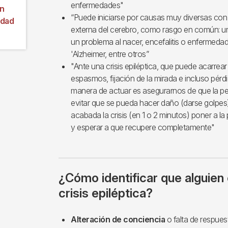
enfermedades"
n
“Puede iniciarse por causas muy diversas con u
idad
externa del cerebro, como rasgo en común: un
un problema al nacer, encefalitis o enfermed
'Alzheimer, entre otros”
"Ante una crisis epiléptica, que puede acarre
espasmos, fijación de la mirada e incluso pérd
manera de actuar es asegurarnos de que la per
evitar que se pueda hacer daño (darse golpes)
acabada la crisis (en 1 o 2 minutos) poner a l
y esperar a que recupere completamente"
¿Cómo identificar que alguien
crisis epiléptica?
Alteración de conciencia
o falta de respues