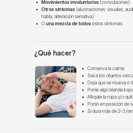
Movimientos involuntarios
(convulsiones)
Otros síntomas
(alucinaciones: visuales, audi
habla, alteración sensitiva)
O
una mezcla de todos
estos síntomas
¿Qué hacer?
Imagen
Conserva la calma
Saca los objetos cerca
Deja que se mueva o t
Ponle algo blanda bajo
Aflojale la ropa y/o qu
Ponlo en posición de s
Si dura más de 2-3 min