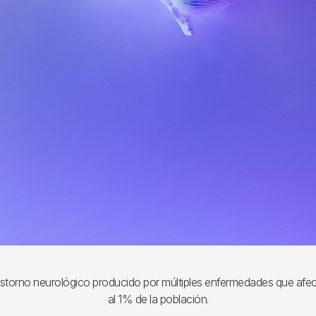
trastorno neurológico producido por múltiples enfermedades que af
al 1% de la población.