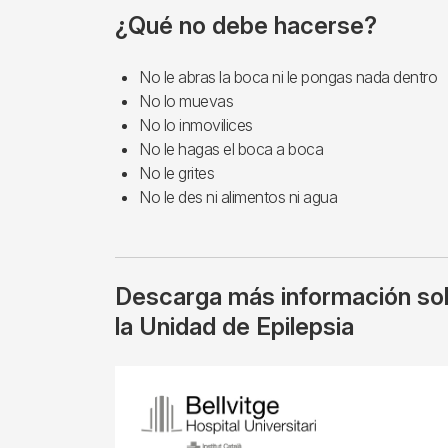
¿Qué no debe hacerse?
No le abras la boca ni le pongas nada dentro
No lo muevas
No lo inmovilices
No le hagas el boca a boca
No le grites
No le des ni alimentos ni agua
Descarga más información sob
la Unidad de Epilepsia
Imagen