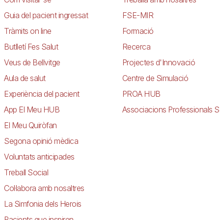
Guia del pacient ingressat
FSE-MIR
Tràmits on line
Formació
Butlletí Fes Salut
Recerca
Veus de Bellvitge
Projectes d'Innovació
Aula de salut
Centre de Simulació
Experiència del pacient
PROA HUB
App El Meu HUB
Associacions Professionals S
El Meu Quiròfan
Segona opinió mèdica
Voluntats anticipades
Treball Social
Col·labora amb nosaltres
La Simfonia dels Herois
Pacients que inspiren