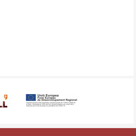
ància
Mapa web