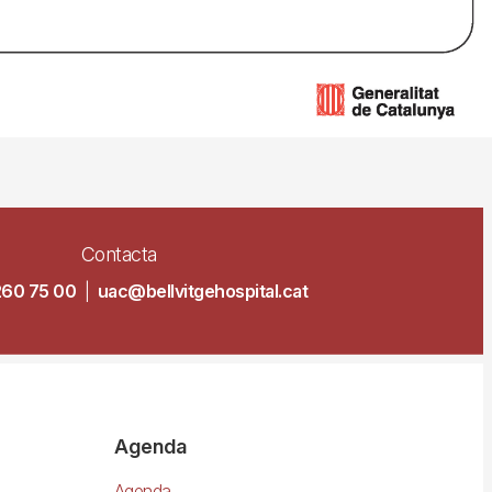
Contacta
260 75 00
|
uac@bellvitgehospital.cat
Agenda
Agenda