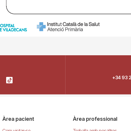
+34 93 
Àrea pacient
Àrea professional
Com visitar-se
Treballa amb nosaltres