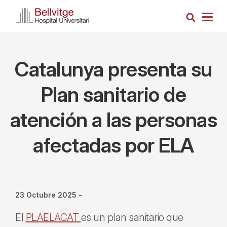
Pasar
Busca
al
Togg
contenido
navig
principal
Catalunya presenta su
Plan sanitario de
atención a las personas
afectadas por ELA
23 Octubre 2025
-
El
PLAELACAT
es un plan sanitario que