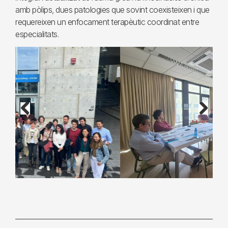
amb pòlips, dues patologies que sovint coexisteixen i que
requereixen un enfocament terapèutic coordinat entre
especialitats.
Previous
Next