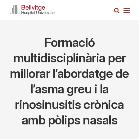
Vés
Cerca
al
Togg
contingut
navig
Formació
multidisciplinària per
millorar l’abordatge de
l’asma greu i la
rinosinusitis crònica
amb pòlips nasals