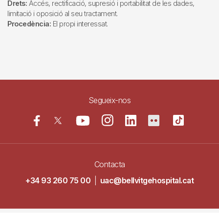
Drets:
Accés, rectificació, supresió i portabilitat de les dades,
limitació i oposició al seu tractament.
Procedència:
El propi interessat.
Segueix-nos
Contacta
+34 93 260 75 00
|
uac@bellvitgehospital.cat