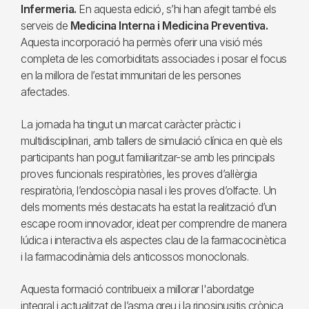
Infermeria.
En aquesta edició, s’hi han afegit també els
serveis de
Medicina Interna i Medicina Preventiva.
Aquesta incorporació ha permès oferir una visió més
completa de les comorbiditats associades i posar el focus
en la millora de l’estat immunitari de les persones
afectades.
La jornada ha tingut un marcat caràcter pràctic i
multidisciplinari, amb tallers de simulació clínica en què els
participants han pogut familiaritzar-se amb les principals
proves funcionals respiratòries, les proves d’al·lèrgia
respiratòria, l’endoscòpia nasal i les proves d’olfacte. Un
dels moments més destacats ha estat la realització d’un
escape room innovador, ideat per comprendre de manera
lúdica i interactiva els aspectes clau de la farmacocinètica
i la farmacodinàmia dels anticossos monoclonals.
Aquesta formació contribueix a millorar l'abordatge
integral i actualitzat de l’asma greu i la rinosinusitis crònica