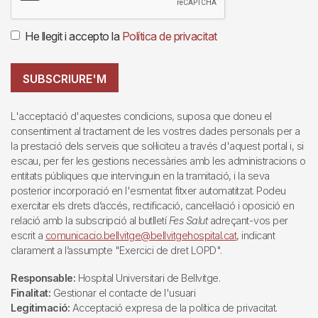
He llegit i accepto la
Política de privacitat
SUBSCRIURE'M
L'acceptació d'aquestes condicions, suposa que doneu el
consentiment al tractament de les vostres dades personals per a
la prestació dels serveis que sol·liciteu a través d'aquest portal i, si
escau, per fer les gestions necessàries amb les administracions o
entitats públiques que intervinguin en la tramitació, i la seva
posterior incorporació en l'esmentat fitxer automatitzat. Podeu
exercitar els drets d’accés, rectificació, cancel·lació i oposició en
relació amb la subscripció al butlletí
Fes Salut
adreçant-vos per
escrit a
comunicacio.bellvitge@bellvitgehospital.cat
, indicant
clarament a l’assumpte "Exercici de dret LOPD".
Responsable:
Hospital Universitari de Bellvitge.
Finalitat:
Gestionar el contacte de l'usuari
Legitimació:
Acceptació expresa de la política de privacitat.