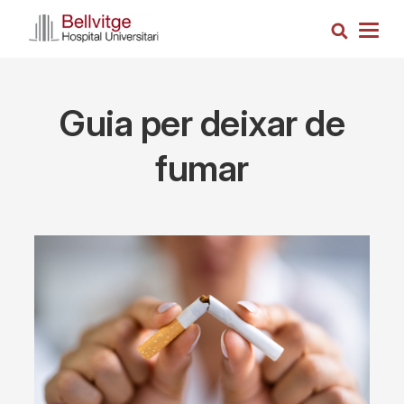
Skip
Search
to
Togg
main
navig
content
Guia per deixar de
fumar
Imagen