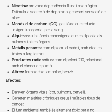
Nicotina:
provoca dependència física i psicològica.
Estimula la secreció de dopamina, generant sensació de
plaer.
Monòxid
de carboni (CO):
gas tòxic que redueix
l’oxigen transportat per la sang.
Alquitran:
substància cancerígena que es diposita als
pulmons i altres òrgans.
Metalls pesants:
com el plom i el cadmi, amb efectes
tòxics a llarg termini.
Productes radioactius:
com el poloni-210, relacionat
amb el càncer de pulmó.
Altres:
formaldehid, amoníac, benzè...
Efectes:
Danyen òrgans vitals (cor, pulmons, cervell).
Generen malalties cròniques greus i múltiples tipus de
càncer.
El fum ambiental també és altament tòxic per a no