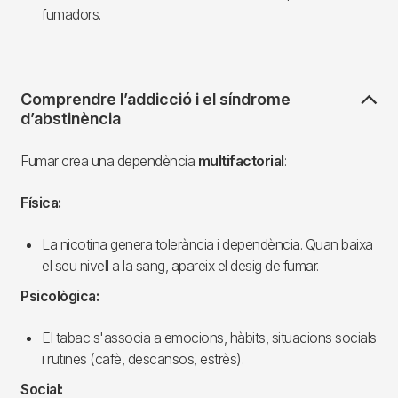
fumadors.
Comprendre l’addicció i el síndrome
d’abstinència
Fumar crea una dependència
multifactorial
:
Física:
La nicotina genera tolerància i dependència. Quan baixa
el seu nivell a la sang, apareix el desig de fumar.
Psicològica:
El tabac s'associa a emocions, hàbits, situacions socials
i rutines (cafè, descansos, estrès).
Social: