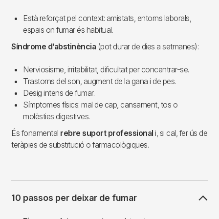
Està reforçat pel context: amistats, entorns laborals,
espais on fumar és habitual.
Síndrome d’abstinència
(pot durar de dies a setmanes):
Nerviosisme, irritabilitat, dificultat per concentrar-se.
Trastorns del son, augment de la gana i de pes.
Desig intens de fumar.
Símptomes físics: mal de cap, cansament, tos o
molèsties digestives.
És fonamental
rebre suport professional
i, si cal, fer ús de
teràpies de substitució o farmacològiques.
10 passos per deixar de fumar