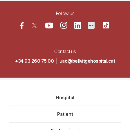
Follow us
Contact us
+34 93 260 75 00
|
uac@bellvitgehospital.cat
Navegació
Hospital
principal
Patient