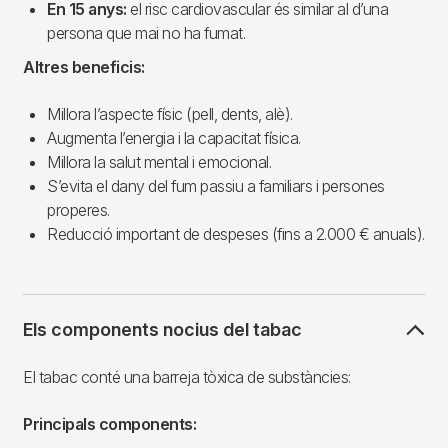
En 15 anys:
el risc cardiovascular és similar al d’una
persona que mai no ha fumat.
Altres beneficis:
Millora l’aspecte físic (pell, dents, alè).
Augmenta l’energia i la capacitat física.
Millora la salut mental i emocional.
S’evita el dany del fum passiu a familiars i persones
properes.
Reducció important de despeses (fins a 2.000 € anuals).
Els components nocius del tabac
El tabac conté una barreja tòxica de substàncies:
Principals components: