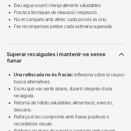
Beu aigua sovint i menja aliments saludables.
Practica tècniques de relaxació i respiració.
No et comparis amb altres: cada procés és únic.
Fes recompenses petites cada setmana superada.
Superar recaigudes i mantenir-se sense
fumar
Una relliscada no és fracàs:
reflexiona sobre la causa i
busca alternatives.
Escriu què vas sentir abans, durant i després d’una
recaiguda.
Retorna als hàbits saludables: alimentació, exercici,
descans.
Reforça el teu compromís amb frases positives o
recordatoris visuals.
Participa en grups de suport o contacta amb serveis