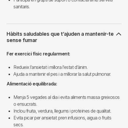
sanitaris.
Hàbits saludables que t’ajuden a mantenir-te
sense fumar
Fer exercici físic regularment:
Redueix l’ansietat i millora l’estat d’ànim.
Ajuda a mantenir el pes i a millorar la salut pulmonar.
Alimentació equilibrada:
Menja 5 vegades al dia i evita aliments massa greixosos
o ensucrats.
Inclou fruita, verdura, llegums i proteïnes de qualitat.
Evita picar per ansietat: pren infusions, aigua o fruits
secs.