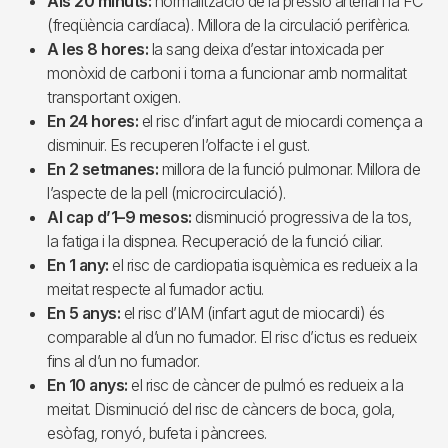
Als 20 minuts:
normalització de la pressió arterial i la FC
(freqüència cardíaca). Millora de la circulació perifèrica.
A les 8 hores:
la sang deixa d’estar intoxicada per
monòxid de carboni i torna a funcionar amb normalitat
transportant oxigen.
En 24 hores:
el risc d’infart agut de miocardi comença a
disminuir. Es recuperen l’olfacte i el gust.
En 2 setmanes:
millora de la funció pulmonar. Millora de
l’aspecte de la pell (microcirculació).
Al cap d’1–9 mesos:
disminució progressiva de la tos,
la fatiga i la dispnea. Recuperació de la funció ciliar.
En 1 any:
el risc de cardiopatia isquèmica es redueix a la
meitat respecte al fumador actiu.
En 5 anys:
el risc d’IAM (infart agut de miocardi) és
comparable al d’un no fumador. El risc d’ictus es redueix
fins al d’un no fumador.
En 10 anys:
el risc de càncer de pulmó es redueix a la
meitat. Disminució del risc de càncers de boca, gola,
esòfag, ronyó, bufeta i pàncrees.