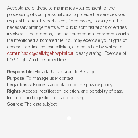
Acceptance of these terms implies your consent for the
processing of your personal data to provide the services you
request through this portal and, if necessary, to carry out the
necessary arrangements with public administrations or entities
involved in the process, and their subsequent incorporation into
the mentioned automated file. You may exercise your rights of
access, rectification, cancellation, and objection by writing to
comunicacio@bellvitgehospital.cat
, clearly stating "Exercise of
LOPD rights" in the subject line.
Responsible:
Hospital Universitari de Bellvitge.
Purpose:
To manage user contact
Legal basis:
Express acceptance of the privacy policy.
Rights:
Access, rectification, deletion, and portability of data,
limitation, and objection to its processing.
Source:
The data subject.