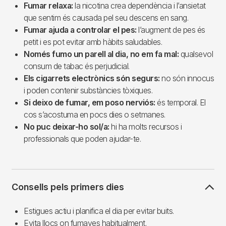
Fumar relaxa:
la nicotina crea dependència i l’ansietat
que sentim és causada pel seu descens en sang.
Fumar ajuda a controlar el pes:
l’augment de pes és
petit i es pot evitar amb hàbits saludables.
Només fumo un parell al dia, no em fa mal:
qualsevol
consum de tabac és perjudicial.
Els cigarrets electrònics són segurs:
no són innocus
i poden contenir substàncies tòxiques.
Si deixo de fumar, em poso nerviós:
és temporal. El
cos s’acostuma en pocs dies o setmanes.
No puc deixar-ho sol/a:
hi ha molts recursos i
professionals que poden ajudar-te.
Consells pels primers dies
Estigues actiu i planifica el dia per evitar buits.
Evita llocs on fumaves habitualment.