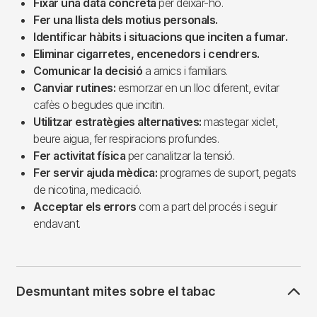
Fixar una data concreta
per deixar-ho.
Fer una llista dels motius personals.
Identificar hàbits i situacions que inciten a fumar.
Eliminar cigarretes, encenedors i cendrers.
Comunicar la decisió
a amics i familiars.
Canviar rutines:
esmorzar en un lloc diferent, evitar
cafès o begudes que incitin.
Utilitzar estratègies alternatives:
mastegar xiclet,
beure aigua, fer respiracions profundes.
Fer activitat física
per canalitzar la tensió.
Fer servir ajuda mèdica:
programes de suport, pegats
de nicotina, medicació.
Acceptar els errors
com a part del procés i seguir
endavant.
Desmuntant mites sobre el tabac