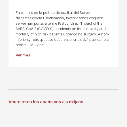
En el marc de la política de qualitat del Servei
d’Anestesiologia i Reanimació, investigadors d’aquest
servei han portat a terme l’estudi clínic “Impact of the
SARS-CoV-2 (COVID19) pandemic on the morbidity and
mortality of high risk patients undergoing surgery: A non-
inferiority retrospective observational study”, publicat a la
revista ‘BMC Ane
Ver más
Veure totes les aparicions als mitjans