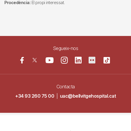
Procedència:
El propi interessat.
Segueix-nos
Contacta
+34 93 260 75 00
|
uac@bellvitgehospital.cat
Navegació