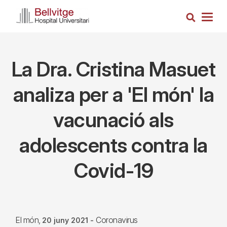
Vés
Cerca
al
Togg
contingut
navig
La Dra. Cristina Masuet
analiza per a 'El món' la
vacunació als
adolescents contra la
Covid-19
El món
Coronavirus
20 juny 2021
-