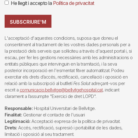
He llegit i accepto la
Política de privacitat
SUBSCRIURE'M
L'acceptació d'aquestes condicions, suposa que doneu el
consentiment al tractament de les vostres dades personals per a
la prestació dels serveis que sol·liciteu a través d'aquest portal i, si
escau, per fer les gestions necessàries amb les administracions o
entitats públiques que intervinguin en la tramitació, i la seva
posterior incorporació en l'esmentat fitxer automatitzat. Podeu
exercitar els drets d’accés, rectificació, cancel·lació i oposició en
relació amb la subscripció al butlletí
Fes Salut
adreçant-vos per
escrit a
comunicacio.bellvitge@bellvitgehospital.cat
, indicant
clarament a l’assumpte "Exercici de dret LOPD".
Responsable:
Hospital Universitari de Bellvitge.
Finalitat:
Gestionar el contacte de l'usuari
Legitimació:
Acceptació expresa de la política de privacitat.
Drets:
Accés, rectificació, supresió i portabilitat de les dades,
limitació i oposició al seu tractament.