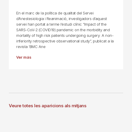
En el marc de la política de qualitat del Servei
d’Anestesiologia i Reanimació, investigadors d’aquest
servei han portat a terme l’estudi clínic “Impact of the
SARS-CoV-2 (COVID19) pandemic on the morbidity and
mortality of high risk patients undergoing surgery: A non-
inferiority retrospective observational study”, publicat a la
revista ‘BMC Ane
Ver más
Veure totes les aparicions als mitjans