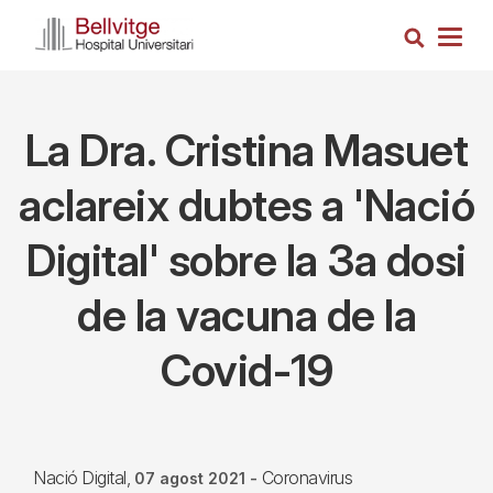
Vés
Cerca
al
Togg
contingut
navig
La Dra. Cristina Masuet
aclareix dubtes a 'Nació
Digital' sobre la 3a dosi
de la vacuna de la
Covid-19
Nació Digital
Coronavirus
07 agost 2021
-