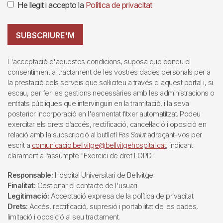
He llegit i accepto la
Política de privacitat
SUBSCRIURE'M
L'acceptació d'aquestes condicions, suposa que doneu el
consentiment al tractament de les vostres dades personals per a
la prestació dels serveis que sol·liciteu a través d'aquest portal i, si
escau, per fer les gestions necessàries amb les administracions o
entitats públiques que intervinguin en la tramitació, i la seva
posterior incorporació en l'esmentat fitxer automatitzat. Podeu
exercitar els drets d’accés, rectificació, cancel·lació i oposició en
relació amb la subscripció al butlletí
Fes Salut
adreçant-vos per
escrit a
comunicacio.bellvitge@bellvitgehospital.cat
, indicant
clarament a l’assumpte "Exercici de dret LOPD".
Responsable:
Hospital Universitari de Bellvitge.
Finalitat:
Gestionar el contacte de l'usuari
Legitimació:
Acceptació expresa de la política de privacitat.
Drets:
Accés, rectificació, supresió i portabilitat de les dades,
limitació i oposició al seu tractament.