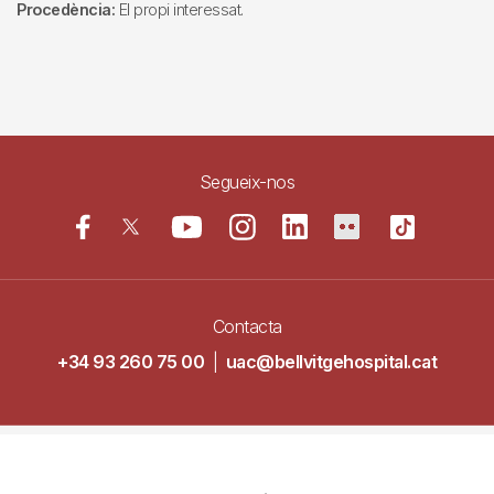
Procedència:
El propi interessat.
Segueix-nos
Contacta
+34 93 260 75 00
|
uac@bellvitgehospital.cat
Navegació