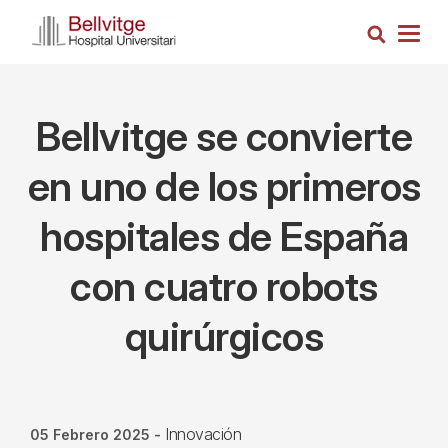
Pasar
Busca
al
Togg
contenido
navig
principal
Bellvitge se convierte
en uno de los primeros
hospitales de España
con cuatro robots
quirúrgicos
Innovación
05 Febrero 2025
-