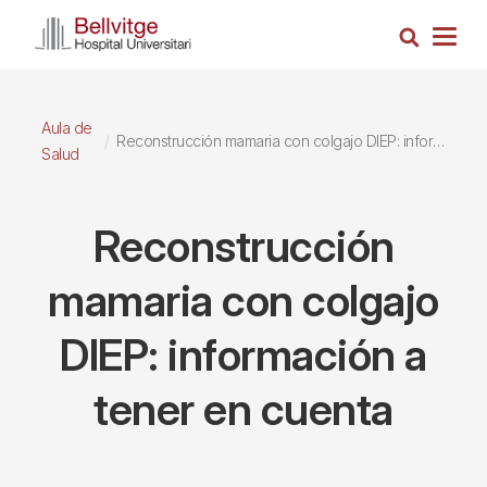
Pasar
Busca
al
Togg
contenido
navig
principal
Aula de
Reconstrucción mamaria con colgajo DIEP: información a tener en cuenta
Salud
Reconstrucción
mamaria con colgajo
DIEP: información a
tener en cuenta