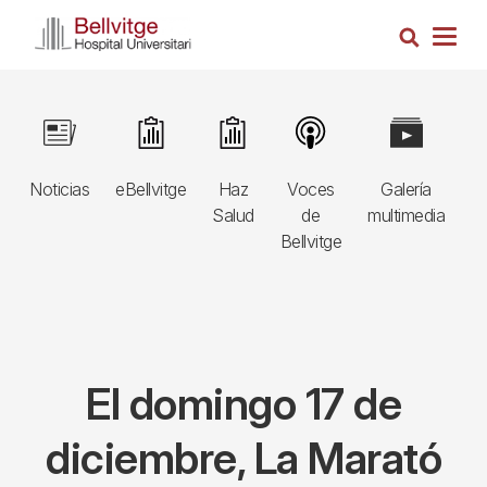
Pasar
Busca
al
Togg
contenido
navig
principal
Navegació
Image
Image
Image
Image
Image
I
principal
Noticias
eBellvitge
Haz
Voces
Galería
B
3r
Salud
de
multimedia
A
nivell
Bellvitge
E
El domingo 17 de
diciembre, La Marató