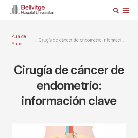
Pasar
Busca
al
Togg
contenido
navig
principal
Aula de
Cirugía de cáncer de endometrio: información clave
Salud
Cirugía de cáncer de
endometrio:
información clave
Imagen