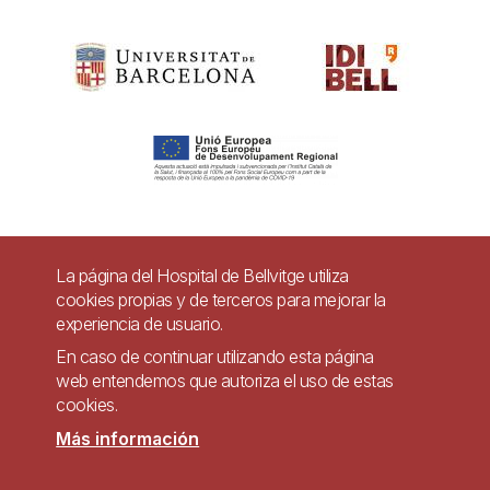
Pie
La página del Hospital de Bellvitge utiliza
Contacto
cookies propias y de terceros para mejorar la
de
experiencia de usuario.
Accesibilidad
Aviso legal
Ayuda
página
En caso de continuar utilizando esta página
Política de Privacidad de Sistemas de Videovigilancia
web entendemos que autoriza el uso de estas
cookies.
Mapa web
Más información
Imagen