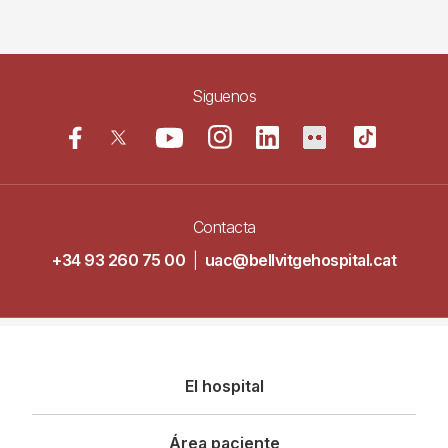
Siguenos
Contacta
+34 93 260 75 00
|
uac@bellvitgehospital.cat
Navegació
El hospital
principal
Área paciente