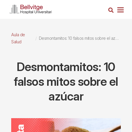
Pasar
Busca
al
Togg
contenido
navig
principal
Aula de
Desmontamitos: 10 falsos mitos sobre el azúcar
Salud
Desmontamitos: 10
falsos mitos sobre el
azúcar
Imagen