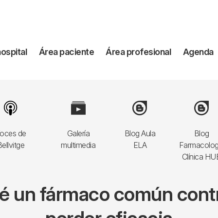
vegación
hospital
Área paciente
Área profesional
Agenda
incipal
Image
Image
Image
Image
oces de
Galería
Blog Aula
Blog
ellvitge
multimedia
ELA
Farmacolog
Clínica HU
qué un fármaco común contra