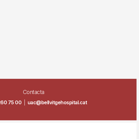
Contacta
260 75 00
|
uac@bellvitgehospital.cat