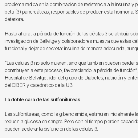
problema radica en la combinación de resistencia a la insulina y p
beta (β) pancreáticas, responsables de producir esta hormona. Sin
deteriora.
Hasta ahora, la pérdida de función de las células β se atribuía so
investigación de Bellvitge y colaboradores muestra que estas cé
funcional y dejar de secretar insulina de manera adecuada, aunqu
“Las células β no solo mueren, sino que también pueden perder su
contribuyen a este proceso, favoreciendo la pérdida de función”,
Hospital de Bellvitge, líder del grupo de Diabetes, nutrición y e
del CIBER y catedrático de la UB.
La doble cara de las sulfonilureas
Las sulfonilureas, como la glibenclamida, estimulan inicialmente l
reducir la glucosa en sangre. Pero con el tiempo pierden capacid
pueden acelerar la disfunción de las células β.