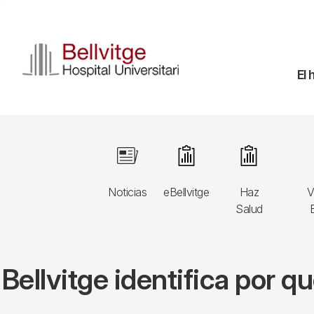
Pasar
al
contenido
principal
Na
El 
pr
Navegació
Image
Image
Image
principal
Noticias
eBellvitge
Haz
V
3r
Salud
B
nivell
Bellvitge identifica por 