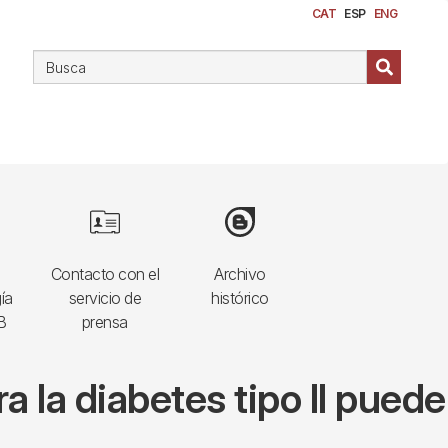
CAT
ESP
ENG
Image
Image
Contacto con el
Archivo
ía
servicio de
histórico
B
prensa
 la diabetes tipo II puede