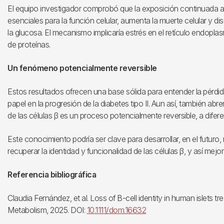
El equipo investigador comprobó que la exposición continuada a 
esenciales para la función celular, aumenta la muerte celular y di
la glucosa. El mecanismo implicaría estrés en el retículo endopla
de proteínas.
Un fenómeno potencialmente reversible
Estos resultados ofrecen una base sólida para entender la pérdid
papel en la progresión de la diabetes tipo II. Aun así, también ab
de las células β es un proceso potencialmente reversible, a diferen
Este conocimiento podría ser clave para desarrollar, en el futuro
recuperar la identidad y funcionalidad de las células β, y así mejora
Referencia bibliográfica
Claudia Fernández, et al. Loss of B-cell identity in human islets t
Metabolism, 2025. DOI:
10.1111/dom.16632