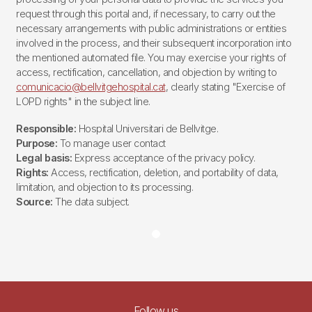
request through this portal and, if necessary, to carry out the
necessary arrangements with public administrations or entities
involved in the process, and their subsequent incorporation into
the mentioned automated file. You may exercise your rights of
access, rectification, cancellation, and objection by writing to
comunicacio@bellvitgehospital.cat
, clearly stating "Exercise of
LOPD rights" in the subject line.
Responsible:
Hospital Universitari de Bellvitge.
Purpose:
To manage user contact
Legal basis:
Express acceptance of the privacy policy.
Rights:
Access, rectification, deletion, and portability of data,
limitation, and objection to its processing.
Source:
The data subject.
Follow us