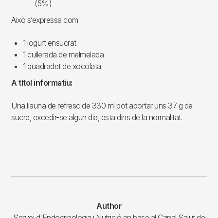
(5%)
Això s’expressa com:
1 iogurt ensucrat
1 cullerada de melmelada
1 quadradet de xocolata
A títol informatiu:
Una llauna de refresc de 330 ml pot aportar uns 37 g de
sucre, excedir-se algun dia, esta dins de la normalitat.
Author
Servei d'Endocrinologia i Nutrició en base al Canal Salut de