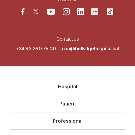
Contact us
+34 93 260 75 00
|
uac@bellvitgehospital.cat
Navegació
Hospital
principal
Patient
Professional