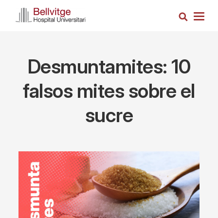
Skip
Search
to
Togg
main
navig
content
Desmuntamites: 10
falsos mites sobre el
sucre
Imagen