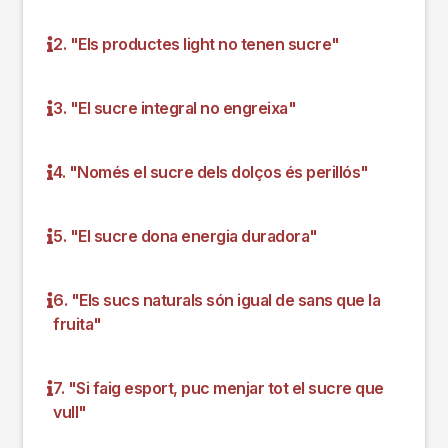
2. "Els productes light no tenen sucre"
3. "El sucre integral no engreixa"
4. "Només el sucre dels dolços és perillós"
5. "El sucre dona energia duradora"
6. "Els sucs naturals són igual de sans que la
fruita"
7. "Si faig esport, puc menjar tot el sucre que
vull"