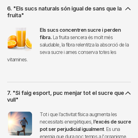
6. "Els sucs naturals són igual de sans que la
fruita"
Imagen
Els sucs concentren sucre i perden
fibra.
La fruita sencera és molt més
saludable, la fibra relentitza la absorció de la
seva sucre i ames conserva totes les
vitamines.
7. "Si faig esport, puc menjar tot el sucre que
vull"
Imagen
Tot i que l’activitat física augmenta les
necessitats energètiques,
l’excés de sucre
pot ser perjudicial igualment
. Es una
energia que dura poc temps a l'organisme.