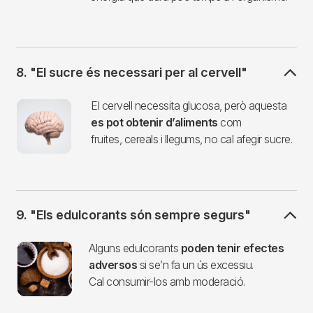
8. "El sucre és necessari per al cervell"
Imagen
El cervell necessita glucosa, però aquesta
es pot obtenir d’aliments
com
fruites, cereals i llegums, no cal afegir sucre.
9. "Els edulcorants són sempre segurs"
Imagen
Alguns edulcorants
poden tenir efectes
adversos
si se’n fa un ús excessiu.
Cal consumir-los amb moderació.