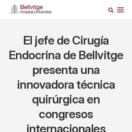
Pasar
Busca
al
Togg
contenido
navig
principal
El jefe de Cirugía
Endocrina de Bellvitge
presenta una
innovadora técnica
quirúrgica en
congresos
internacionales