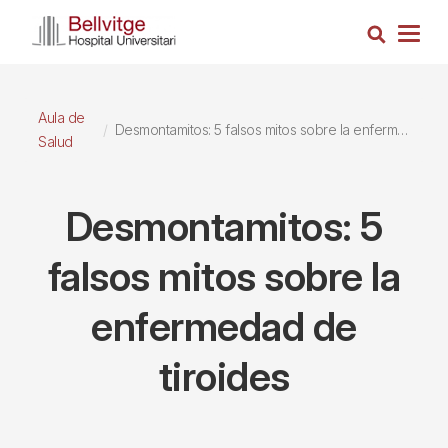
Pasar
Busca
al
Togg
contenido
navig
principal
Aula de
Desmontamitos: 5 falsos mitos sobre la enfermedad de tiroides
Salud
Desmontamitos: 5
falsos mitos sobre la
enfermedad de
tiroides