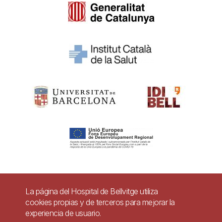
Pie
La página del Hospital de Bellvitge utiliza
Contacto
cookies propias y de terceros para mejorar la
de
experiencia de usuario.
Accesibilidad
Aviso legal
Ayuda