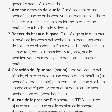
general o sedación profunda.
Acceso a través del cuello:
El médico realiza una
pequeña punción en la vena yugular interna, ubicada en
el cuello. A través de esta punción, se introduce un
catéter (un tubo delgado y flexible).
Recorrido hasta el hígado:
El radiólogo guía al catéter
a través de las venas del pecho hasta llegar a las venas
del hígado en el abdomen. Para ello, utiliza imágenes en
tiempo real, como ultrasonidos y rayos X, que le
permiten ver el camino exacto por el que avanza el
catéter.
Creación del "puente" (shunt):
Una vez dentro del
hígado, el médico coloca una endoprótesis metálica (un
pequeño tubo de malla) para conectar la vena que lleva
sangre en el hígado (vena puerta) con la que la saca
hacia el corazón (vena hepática).
Ajuste de la presión:
El diámetro del TIPS se puede
ajustar para asegurar que la presión de la sangre
disminuya lo necesario para aliviar los síntomas,