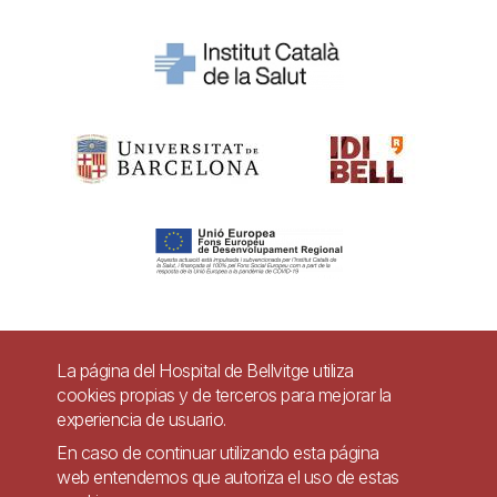
Pie
La página del Hospital de Bellvitge utiliza
Contacto
cookies propias y de terceros para mejorar la
de
experiencia de usuario.
Accesibilidad
Aviso legal
Ayuda
página
En caso de continuar utilizando esta página
Política de Privacidad de Sistemas de Videovigilancia
web entendemos que autoriza el uso de estas