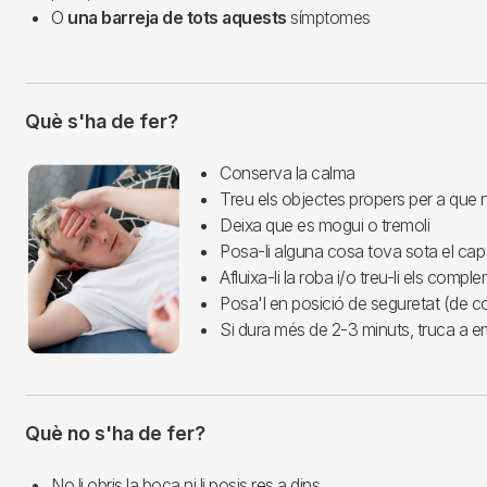
O
una barreja de tots aquests
símptomes
Què s'ha de fer?
Imagen
Conserva la calma
Treu els objectes propers per a que n
Deixa que es mogui o tremoli
Posa-li alguna cosa tova sota el cap
Afluixa-li la roba i/o treu-li els compl
Posa'l en posició de seguretat (de c
Si dura més de 2-3 minuts, truca a 
Què no s'ha de fer?
No li obris la boca ni li posis res a dins