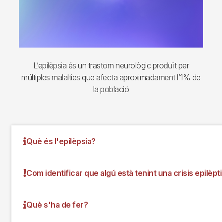
L’epilèpsia és un trastorn neurològic produït per
múltiples malalties que afecta aproximadament l’1% de
la població
Què és l'epilèpsia?
Com identificar que algú està tenint una crisis epilèp
Què s'ha de fer?