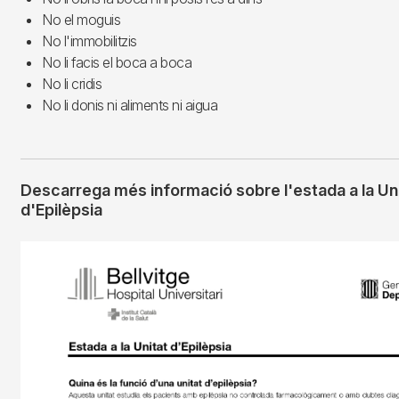
No el moguis
No l'immobilitzis
No li facis el boca a boca
No li cridis
No li donis ni aliments ni aigua
Descarrega més informació sobre l'estada a la Un
d'Epilèpsia
Imagen