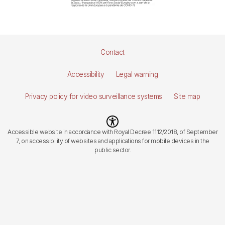
Pie
Contact
de
Accessibility
Legal warning
página
Privacy policy for video surveillance systems
Site map
Imagen
Accessible website in accordance with Royal Decree 1112/2018, of September
7, on accessibility of websites and applications for mobile devices in the
public sector.