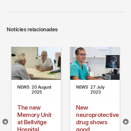
Notícies relacionades
NEWS
20 August
NEWS
27 July
2025
2023
The new
New
Memory Unit
neuroprotective
at Bellvitge
drug shows
Hospital
good