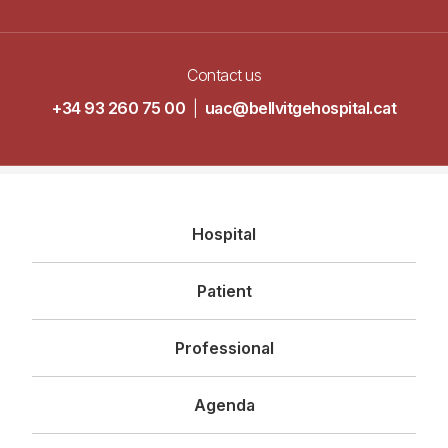
Contact us
+34 93 260 75 00
|
uac@bellvitgehospital.cat
Navegació
Hospital
principal
Patient
Professional
Agenda