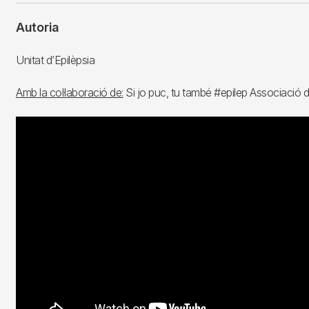
Autoria
Unitat d’Epilèpsia
Amb la col·laboració de:
Si jo puc, tu també #epilep Associació d'