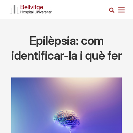
Skip
Search
to
Togg
main
navig
content
Epilèpsia: com
identificar-la i què fer
Imagen