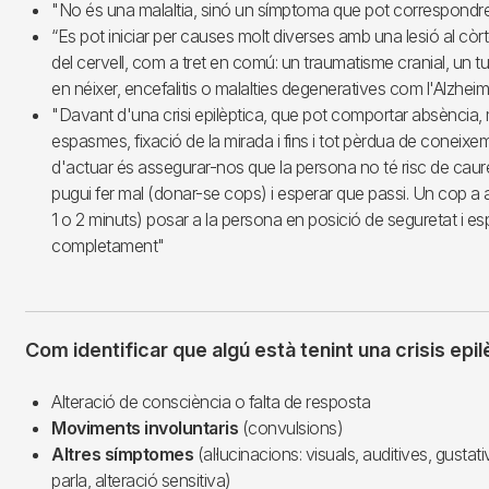
"No és una malaltia, sinó un símptoma que pot correspondre
“Es pot iniciar per causes molt diverses amb una lesió al còrt
del cervell, com a tret en comú: un traumatisme cranial, un 
en néixer, encefalitis o malalties degeneratives com l'Alzheime
"Davant d'una crisi epilèptica, que pot comportar absènci
espasmes, fixació de la mirada i fins i tot pèrdua de coneixem
d'actuar és assegurar-nos que la persona no té risc de caure
pugui fer mal (donar-se cops) i esperar que passi. Un cop a 
1 o 2 minuts) posar a la persona en posició de seguretat i es
completament"
Com identificar que algú està tenint una crisis epi
Alteració de consciència o falta de resposta
Moviments involuntaris
(convulsions)
Altres símptomes
(al·lucinacions: visuals, auditives, gustati
parla, alteració sensitiva)