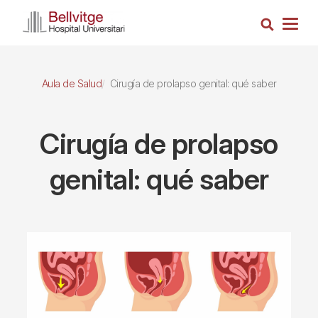
Pasar
Busca
al
Togg
contenido
navig
principal
Aula de Salud
Cirugía de prolapso genital: qué saber
Cirugía de prolapso
genital: qué saber
Imagen