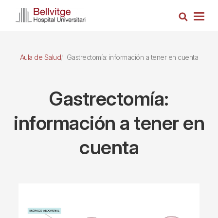
Pasar
Busca
al
Togg
contenido
navig
principal
Aula de Salud
Gastrectomía: información a tener en cuenta
Gastrectomía:
información a tener en
cuenta
Imagen