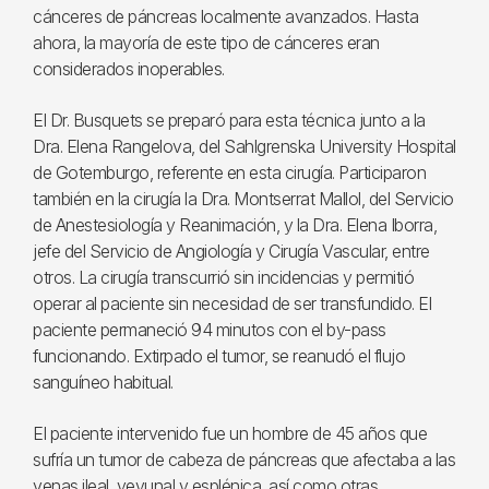
cánceres de páncreas localmente avanzados. Hasta
ahora, la mayoría de este tipo de cánceres eran
considerados inoperables.
El Dr. Busquets se preparó para esta técnica junto a la
Dra. Elena Rangelova, del Sahlgrenska University Hospital
de Gotemburgo, referente en esta cirugía. Participaron
también en la cirugía la Dra. Montserrat Mallol, del Servicio
de Anestesiología y Reanimación, y la Dra. Elena Iborra,
jefe del Servicio de Angiología y Cirugía Vascular, entre
otros. La cirugía transcurrió sin incidencias y permitió
operar al paciente sin necesidad de ser transfundido. El
paciente permaneció 94 minutos con el by-pass
funcionando. Extirpado el tumor, se reanudó el flujo
sanguíneo habitual.
El paciente intervenido fue un hombre de 45 años que
sufría un tumor de cabeza de páncreas que afectaba a las
venas ileal, yeyunal y esplénica, así como otras