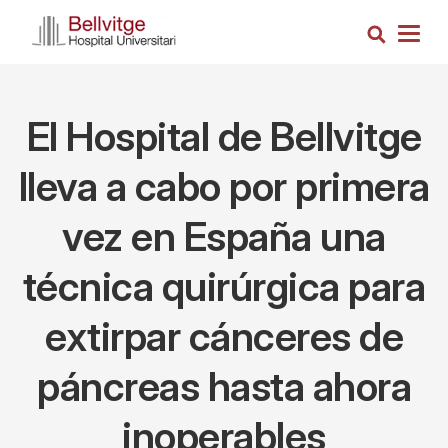
Pasar
Busca
al
Togg
contenido
navig
principal
El Hospital de Bellvitge
lleva a cabo por primera
vez en España una
técnica quirúrgica para
extirpar cánceres de
páncreas hasta ahora
inoperables