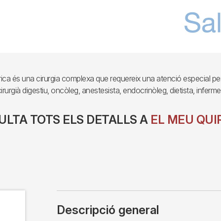
trica és una cirurgia complexa que requereix una atenció especial per
(cirurgià digestiu, oncòleg, anestesista, endocrinòleg, dietista, infermer
LTA TOTS ELS DETALLS A
EL MEU QUI
Descripció general