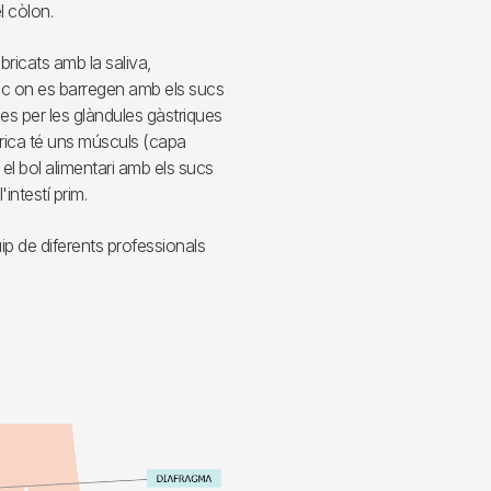
l còlon.
bricats amb la saliva,
mac on es barregen amb els sucs
es per les glàndules gàstriques
trica té uns músculs (capa
el bol alimentari amb els sucs
'intestí prim.
ip de diferents professionals