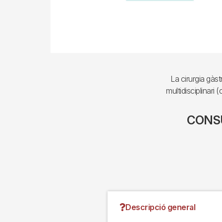
La cirurgia gàs
multidisciplinari 
CONSU
Descripció general