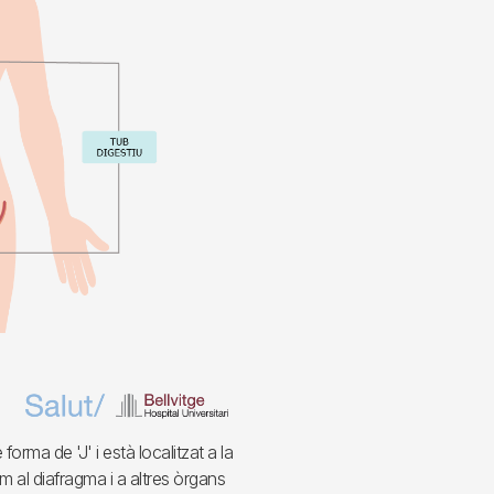
forma de 'J' i està localitzat a la
m al diafragma i a altres òrgans