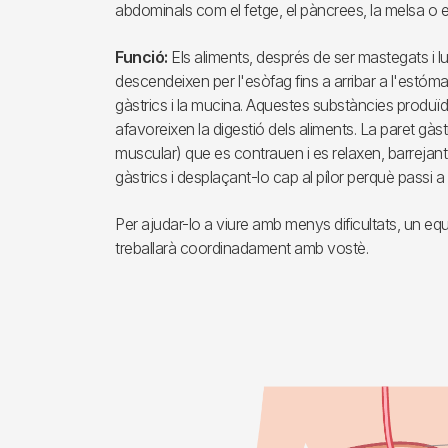
abdominals com el fetge, el pàncrees, la melsa o e
Funció:
Els aliments, després de ser mastegats i lu
descendeixen per l'esòfag fins a arribar a l'estó
gàstrics i la mucina. Aquestes substàncies produïd
afavoreixen la digestió dels aliments. La paret gàs
muscular) que es contrauen i es relaxen, barrejant 
gàstrics i desplaçant-lo cap al pílor perquè passi a l
Per ajudar-lo a viure amb menys dificultats, un equ
treballarà coordinadament amb vostè.
Imagen