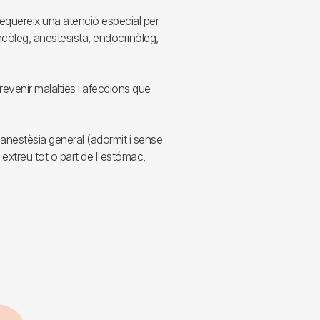
requereix una atenció especial per
 oncòleg, anestesista, endocrinòleg,
revenir malalties i afeccions que
 anestèsia general (adormit i sense
i extreu tot o part de l'estómac,