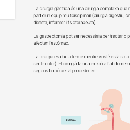
La cirurgia gàstrica és una cirurgia complexa que 
part d’un equip multidisciplinari (cirurgià digestiu,
dietista, infermer i fisioterapeuta).
La gastrectomia pot ser necessària per tractar o p
afecten l’estómac.
La cirurgia es duu a terme mentre vostè està sota
sentir dolor). El cirurgià fa una incisió a l'abdomen 
segons la raó per al procediment.
Imagen