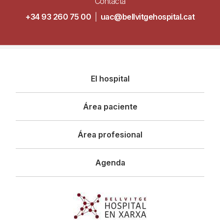
Contacta
+34 93 260 75 00
|
uac@bellvitgehospital.cat
Navegació
El hospital
principal
Área paciente
Área profesional
Agenda
Imagen