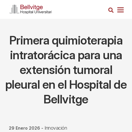
Pasar
Busca
al
Togg
contenido
navig
principal
Primera quimioterapia
intratorácica para una
extensión tumoral
pleural en el Hospital de
Bellvitge
Innovación
29 Enero 2026
-