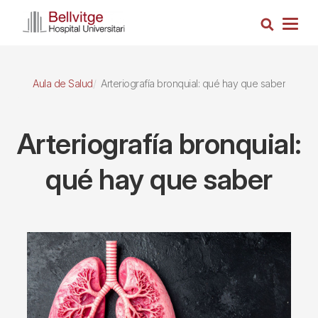
Pasar
Busca
al
Togg
contenido
navig
principal
Aula de Salud
Arteriografía bronquial: qué hay que saber
Arteriografía bronquial:
qué hay que saber
Imagen