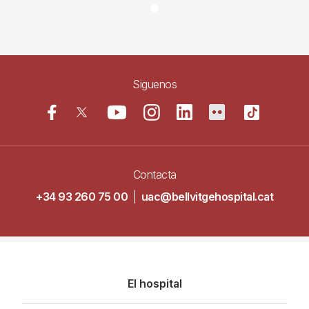
Siguenos
Contacta
+34 93 260 75 00
|
uac@bellvitgehospital.cat
Navegació
El hospital
principal