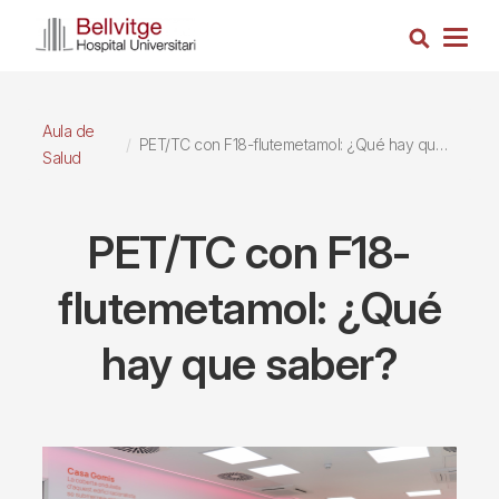
Pasar
Busca
al
Togg
contenido
navig
principal
Aula de
PET/TC con F18-flutemetamol: ¿Qué hay que saber?
Salud
PET/TC con F18-
flutemetamol: ¿Qué
hay que saber?
Imagen