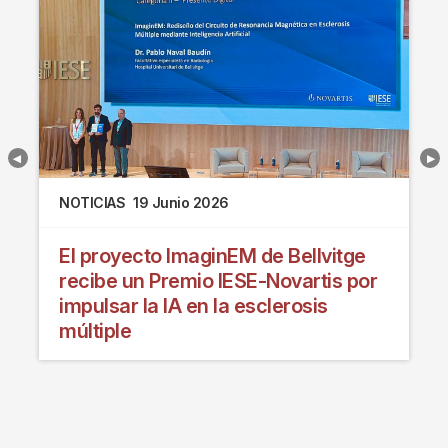
NOTICIAS
19 Junio 2026
El proyecto ImaginEM de Bellvitge
recibe un Premio IESE-Novartis por
impulsar la IA en la esclerosis
múltiple