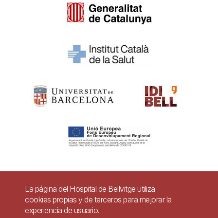
Pie
La página del Hospital de Bellvitge utiliza
Contacto
cookies propias y de terceros para mejorar la
de
experiencia de usuario.
Accesibilidad
Aviso legal
Ayuda