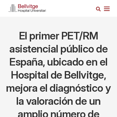
Pasar
Busca
al
Togg
contenido
navig
principal
El primer PET/RM
asistencial público de
España, ubicado en el
Hospital de Bellvitge,
mejora el diagnóstico y
la valoración de un
amplio número de