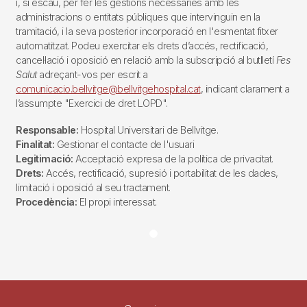
i, si escau, per fer les gestions necessàries amb les
administracions o entitats públiques que intervinguin en la
tramitació, i la seva posterior incorporació en l'esmentat fitxer
automatitzat. Podeu exercitar els drets d’accés, rectificació,
cancel·lació i oposició en relació amb la subscripció al butlletí
Fes
Salut
adreçant-vos per escrit a
comunicacio.bellvitge@bellvitgehospital.cat
, indicant clarament a
l’assumpte "Exercici de dret LOPD".
Responsable:
Hospital Universitari de Bellvitge.
Finalitat:
Gestionar el contacte de l'usuari
Legitimació:
Acceptació expresa de la política de privacitat.
Drets:
Accés, rectificació, supresió i portabilitat de les dades,
limitació i oposició al seu tractament.
Procedència:
El propi interessat.