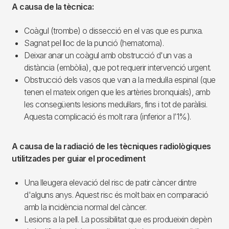
A causa de la tècnica:
Coàgul (trombe) o dissecció en el vas que es punxa.
Sagnat pel lloc de la punció (hematoma).
Deixar anar un coàgul amb obstrucció d'un vas a
distància (embòlia), que pot requerir intervenció urgent.
Obstrucció dels vasos que van a la medul·la espinal (que
tenen el mateix origen que les artèries bronquials), amb
les consegüents lesions medul·lars, fins i tot de paràlisi.
Aquesta complicació és molt rara (inferior a l’1%).
A causa de la radiació de les tècniques radiològiques
utilitzades per guiar el procediment
Una lleugera elevació del risc de patir càncer dintre
d'alguns anys. Aquest risc és molt baix en comparació
amb la incidència normal del càncer.
Lesions a la pell. La possibilitat que es produeixin depèn