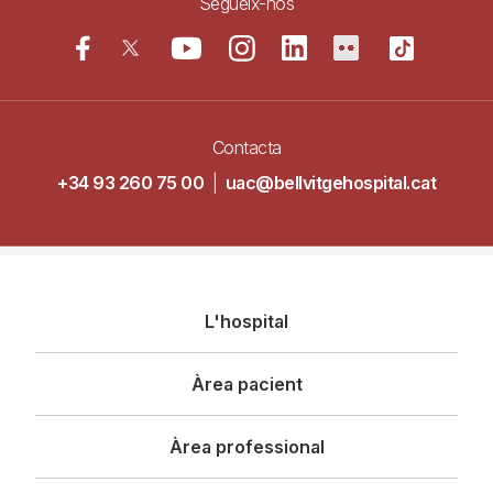
Segueix-nos
Contacta
+34 93 260 75 00
|
uac@bellvitgehospital.cat
Navegació
L'hospital
principal
Àrea pacient
Àrea professional