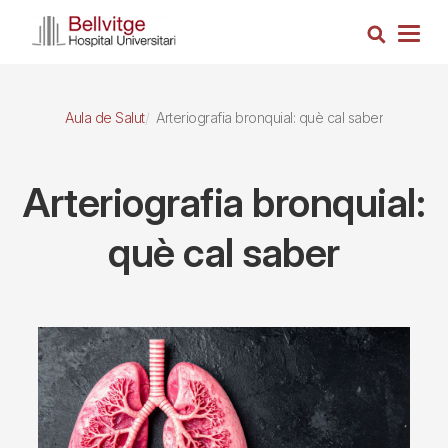
Vés
Cerca
al
Togg
contingut
navig
Aula de Salut
Arteriografia bronquial: què cal saber
Arteriografia bronquial:
què cal saber
Imagen