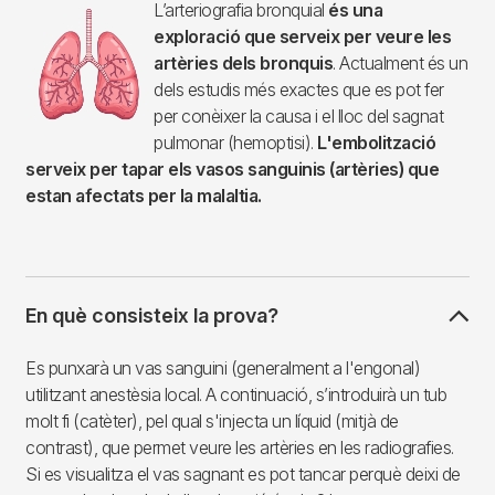
Imagen
L’arteriografia bronquial
és una
exploració que serveix per veure les
artèries dels bronquis
. Actualment és un
dels estudis més exactes que es pot fer
per conèixer la causa i el lloc del sagnat
pulmonar (hemoptisi).
L'embolització
serveix per tapar els vasos sanguinis (artèries) que
estan afectats per la malaltia.
En què consisteix la prova?
Es punxarà un vas sanguini (generalment a l'engonal)
utilitzant anestèsia local. A continuació, s’introduirà un tub
molt fi (catèter), pel qual s'injecta un líquid (mitjà de
contrast), que permet veure les artèries en les radiografies.
Si es visualitza el vas sagnant es pot tancar perquè deixi de