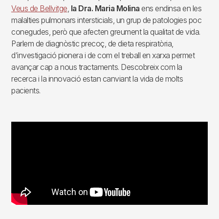
Veus de Bellvitge
,
la Dra. Maria Molina
ens endinsa en les
malalties pulmonars intersticials, un grup de patologies poc
conegudes, però que afecten greument la qualitat de vida.
Parlem de diagnòstic precoç, de dieta respiratòria,
d’investigació pionera i de com el treball en xarxa permet
avançar cap a nous tractaments. Descobreix com la
recerca i la innovació estan canviant la vida de molts
pacients.