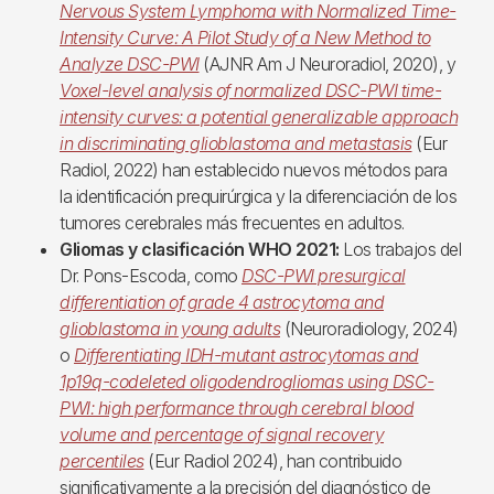
Nervous System Lymphoma with Normalized Time-
Intensity Curve: A Pilot Study of a New Method to
Analyze DSC-PWI
(AJNR Am J Neuroradiol, 2020), y
Voxel-level analysis of normalized DSC-PWI time-
intensity curves: a potential generalizable approach
in discriminating glioblastoma and metastasis
(Eur
Radiol, 2022) han establecido nuevos métodos para
la identificación prequirúrgica y la diferenciación de los
tumores cerebrales más frecuentes en adultos.
Gliomas y clasificación WHO 2021:
Los trabajos del
Dr. Pons-Escoda, como
DSC-PWI presurgical
differentiation of grade 4 astrocytoma and
glioblastoma in young adults
(Neuroradiology, 2024)
o
Differentiating IDH-mutant astrocytomas and
1p19q-codeleted oligodendrogliomas using DSC-
PWI: high performance through cerebral blood
volume and percentage of signal recovery
percentiles
(Eur Radiol 2024), han contribuido
significativamente a la precisión del diagnóstico de