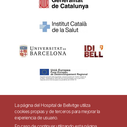
Pie
La página del Hospital de Bellvitge utiliza
Contacto
cookies propias y de terceros para mejorar la
de
experiencia de usuario.
Accesibilidad
Aviso legal
Ayuda
página
En caso de continuar utilizando esta página