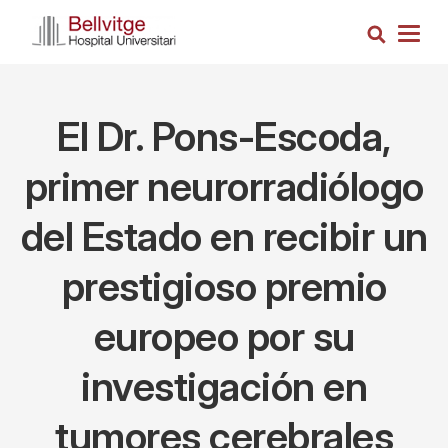
Pasar
Busca
al
Togg
contenido
navig
principal
El Dr. Pons-Escoda,
primer neurorradiólogo
del Estado en recibir un
prestigioso premio
europeo por su
investigación en
tumores cerebrales