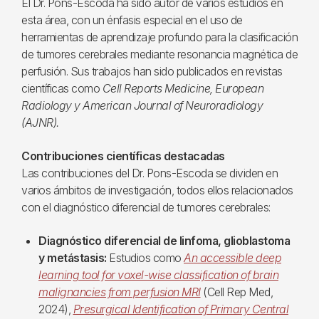
El Dr. Pons-Escoda ha sido autor de varios estudios en
esta área, con un énfasis especial en el uso de
herramientas de aprendizaje profundo para la clasificación
de tumores cerebrales mediante resonancia magnética de
perfusión. Sus trabajos han sido publicados en revistas
científicas como
Cell Reports Medicine, European
Radiology y American Journal of Neuroradiology
(AJNR).
Contribuciones científicas destacadas
Las contribuciones del Dr. Pons-Escoda se dividen en
varios ámbitos de investigación, todos ellos relacionados
con el diagnóstico diferencial de tumores cerebrales:
Diagnóstico diferencial de linfoma, glioblastoma
y metástasis:
Estudios como
An accessible deep
learning tool for voxel-wise classification of brain
malignancies from perfusion MRI
(Cell Rep Med,
2024),
Presurgical Identification of Primary Central