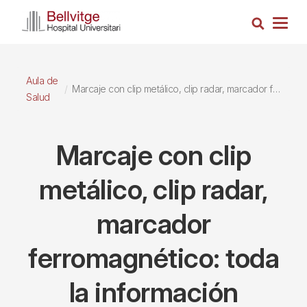
Pasar
Busca
al
Togg
contenido
navig
principal
Aula de
Marcaje con clip metálico, clip radar, marcador ferromagnético: toda la información
Salud
Marcaje con clip
metálico, clip radar,
marcador
ferromagnético: toda
la información