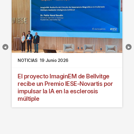
NOTICIAS
19 Junio 2026
El proyecto ImaginEM de Bellvitge
recibe un Premio IESE-Novartis por
impulsar la IA en la esclerosis
múltiple