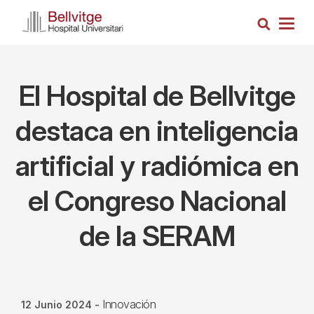
Pasar
Busca
al
Togg
contenido
navig
principal
El Hospital de Bellvitge
destaca en inteligencia
artificial y radiómica en
el Congreso Nacional
de la SERAM
Innovación
12 Junio 2024
-