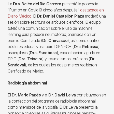
La
Dra. Belén del Río Carrero
presentó la ponencia
“Pulmón en Covid19 cinco años después”,
destacada en
Diario Médico
. El
Dr. Daniel Castellón Plaza
moderó una
sesión sobre escritura de artículos científicos. El equipo
tuteló una comunicación sobre el uso de machine
learning para predecir neumotórax, premiada con un
premio Cum Laude (
Dr. Chevasco
), así como cuatro
pósteres educativos sobre DIPNECH (
Dra. Rebassa
),
aspergilosis (
Dra. Escobosa
), exacerbación aguda en
EPID (
Dra. Teixeira
) y traumatismos torácicos (
Dr.
Sandoval
), de los cuales los dos primeros recibieron
Certificado de Mérito.
Radiología abdominal
El
Dr. Mario Pagès
y el
Dr. David Leiva
contribuyeron en
la confección del programa de radiología abdominal
como miembros de la vocalía. El Dr. Leiva presentó la
ponencia "Neoplasias quísticas mucinosas hepato-