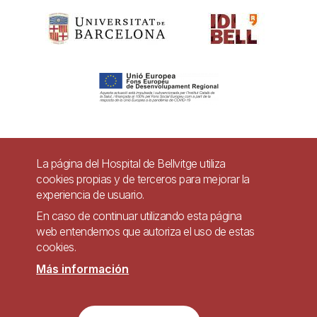
Pie
La página del Hospital de Bellvitge utiliza
Contacto
cookies propias y de terceros para mejorar la
de
experiencia de usuario.
Accesibilidad
Aviso legal
Ayuda
página
En caso de continuar utilizando esta página
Política de Privacidad de Sistemas de Videovigilancia
web entendemos que autoriza el uso de estas
cookies.
Mapa web
Más información
Imagen
Sitio web accesible de conformidad con el Real Decreto 1112/2018, de 7 de