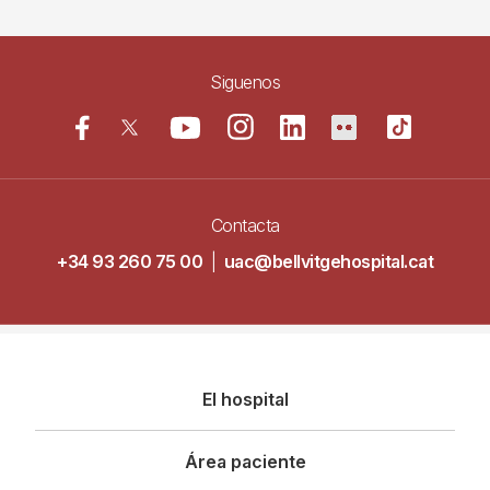
Siguenos
Contacta
+34 93 260 75 00
|
uac@bellvitgehospital.cat
Navegació
El hospital
principal
Área paciente