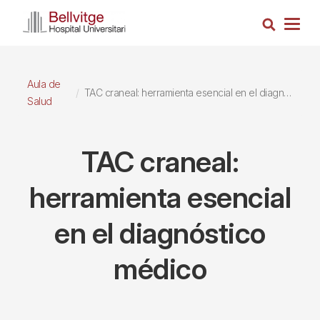
Pasar
Busca
al
Togg
contenido
navig
principal
Aula de
TAC craneal: herramienta esencial en el diagnóstico médico
Salud
TAC craneal:
herramienta esencial
en el diagnóstico
médico