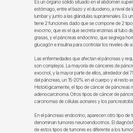
Es un órgano sólido situado en el abdomen superior
estómago, entre el bazo y el duodeno, a nivel de 
lumbar y junto a las glándulas suprarrenales. Es 
tiene 2 funciones dado que se compone de 2 tipos 
exocrno, que es el que secreta enzimas al tubo dig
grasas, y el páncreas endocrino, que segrega ho
glucagón e insulina para controlar los niveles de a
Las enfermedades que afectan el páncreas y requi
son complejos. La mayoría de cánceres de páncre
exocnoí, y la mayor parte de ellos, alrededor del 
del páncreas, un 15-20% en el cuerpo y el resto en
Histológicamente, el tipo de cáncer de páncreas m
adenocarcinoma. Otros tipos de cáncer de páncre
carcinomas de células acinares y los pancreatob
En el páncreas endocrino, aparecen otro tipo de 
denominan tumores neuroendocrinos. El diagnóstic
de estos tipos de tumores es diferente a los tumo