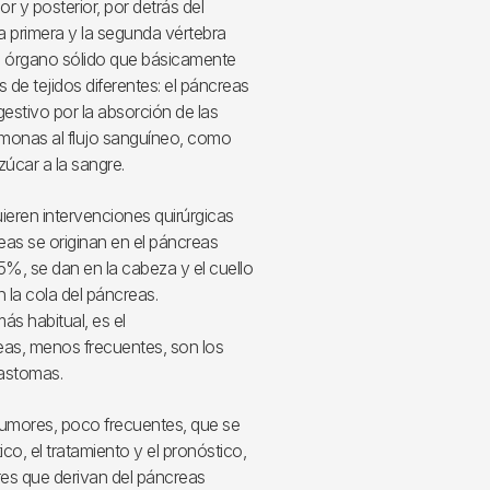
 y posterior, por detrás del
la primera y la segunda vértebra
un órgano sólido que básicamente
de tejidos diferentes: el páncreas
estivo por la absorción de las
rmonas al flujo sanguíneo, como
zúcar a la sangre.
eren intervenciones quirúrgicas
as se originan en el páncreas
75%, se dan en la cabeza y el cuello
 la cola del páncreas.
ás habitual, es el
as, menos frecuentes, son los
lastomas.
tumores, poco frecuentes, que se
o, el tratamiento y el pronóstico,
res que derivan del páncreas