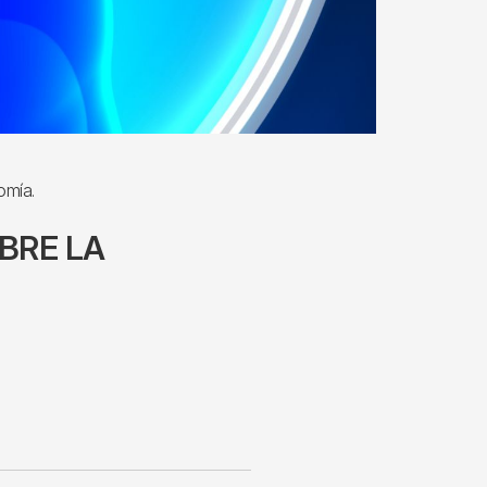
omía.
BRE LA