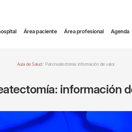
vegación
hospital
Área paciente
Área profesional
Agenda
incipal
Aula de Salud
Pancreatectomía: información de valor
atectomía: información d