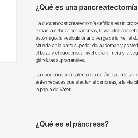
¿Qué es una pancreatectomía
La duodenopancreatectomía cefálica es un procedi
extrae la cabeza del páncreas, la vía biliar por deba
estómago, la vesícula biliar o vejiga de la hiel, e
situado en la parte superior del abdomen y posteri
el bazo y el duodeno, a nivel de la primera y la se
glándulas suprarrenales.
La duodenopancreatectomia cefálica puede ser nec
enfermedades que afectan el páncreas, a la vía bilia
la papila de Váter.
¿Qué es el páncreas?