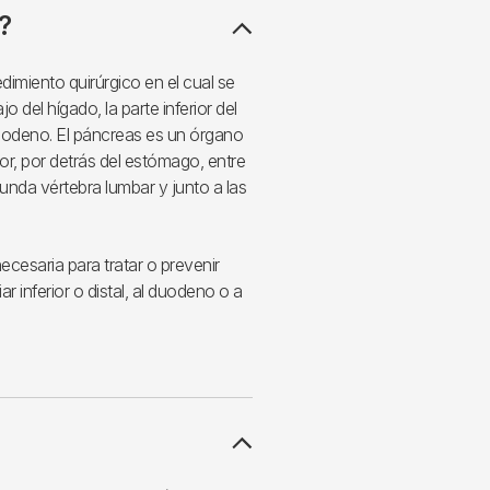
?
miento quirúrgico en el cual se
jo del hígado, la parte inferior del
l duodeno. El páncreas es un órgano
or, por detrás del estómago, entre
gunda vértebra lumbar y junto a las
esaria para tratar o prevenir
r inferior o distal, al duodeno o a