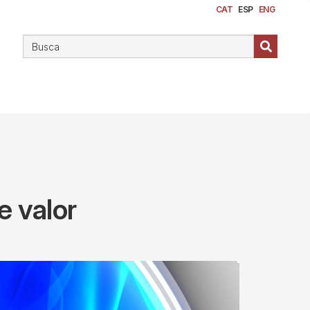
CAT
ESP
ENG
e valor