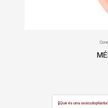
Consu
MÉ
Què és una ossiculoplàstia