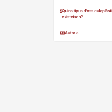
Quins tipus d’ossiculoplàst
existeixen?
Autoria