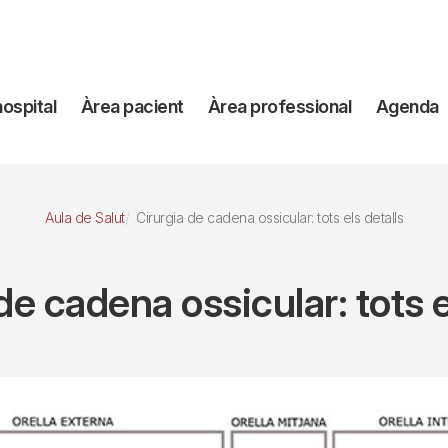
avegación
hospital
Àrea pacient
Àrea professional
Agenda
incipal
Aula de Salut
Cirurgia de cadena ossicular: tots els detalls
de cadena ossicular: tots e