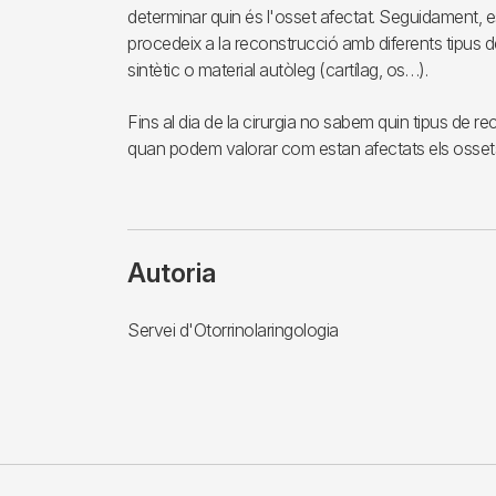
determinar quin és l'osset afectat. Seguidament, es 
procedeix a la reconstrucció amb diferents tipus de
sintètic o material autòleg (cartílag, os…).
Fins al dia de la cirurgia no sabem quin tipus de re
quan podem valorar com estan afectats els osset
Autoria
Servei d'Otorrinolaringologia