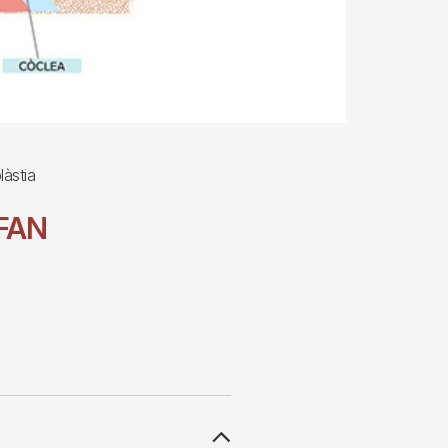
làstia
FAN