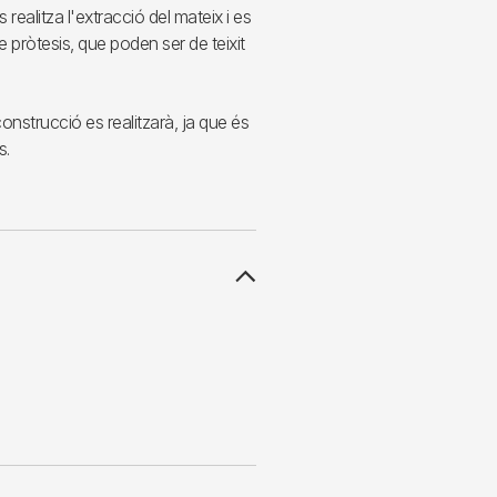
realitza l'extracció del mateix i es
 pròtesis, que poden ser de teixit
construcció es realitzarà, ja que és
s.