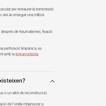
ssicular per restaurar la transmissió
 i així aconseguir una millora
r després de traumatismes, fixació
na perforació timpànica, es
ent amb la
timpanoplàstia
.
xisteixen?
pus o un altre de reconstrucció.
ció de l'orella mitjana per a