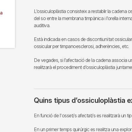
L’ossiculoplàstia consisteix a restablir la cadena o
ia
del so entre la membrana timpànica i l’orella interna
auditiva.
Està indicada en casos de discontiunïtat ossicula
ossicular per timpanoesclerosi, adherències, etc.
De vegades, si l’afectació de la cadena associa u
realitzarà el procediment d’ossiculoplàstia juntam
Quins tipus d’ossiculoplàstia e
En funció de l'osset/s afectat/s es realitzarà un ti
En un primer temps quirúrgic es realitza una explora