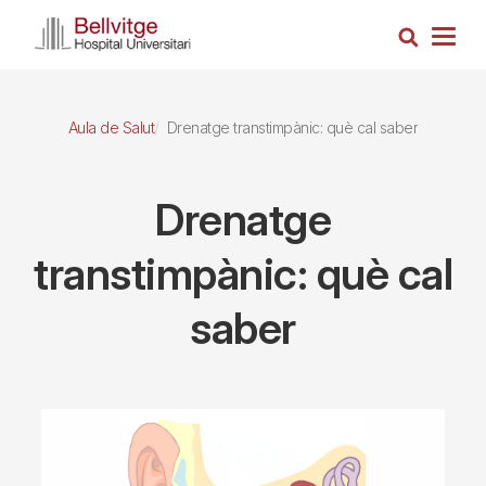
Vés
Cerca
al
Togg
contingut
navig
Aula de Salut
Drenatge transtimpànic: què cal saber
Drenatge
transtimpànic: què cal
saber
Imagen