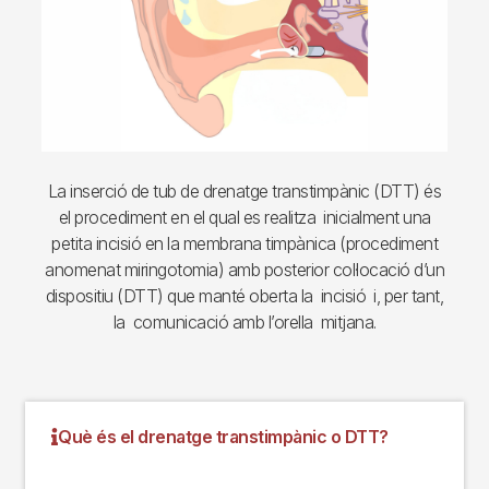
La inserció de tub de drenatge transtimpànic (DTT) és
el procediment en el qual es realitza inicialment una
petita incisió en la membrana timpànica (procediment
anomenat miringotomia) amb posterior col·locació d’un
dispositiu (DTT) que manté oberta la incisió i, per tant,
la comunicació amb l’orella mitjana.
Què és el drenatge transtimpànic o DTT?