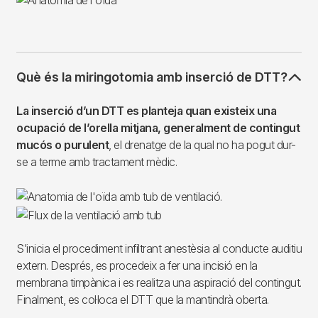
Què és la miringotomia amb inserció de DTT?
La inserció d’un DTT es planteja quan existeix una
ocupació de l’orella mitjana, generalment de contingut
mucós o purulent
, el drenatge de la qual no ha pogut dur-
se a terme amb tractament mèdic.
S’inicia el procediment infiltrant anestèsia al conducte auditiu
extern. Després, es procedeix a fer una incisió en la
membrana timpànica i es realitza una aspiració del contingut.
Finalment, es col·loca el DTT que la mantindrà oberta.