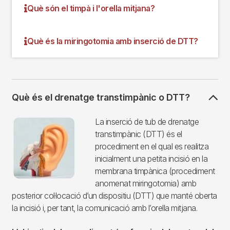
Què són el timpà i l'orella mitjana?
Què és la miringotomia amb inserció de DTT?
Què és el drenatge transtimpànic o DTT?
Imagen
La inserció de tub de drenatge
transtimpànic (DTT) és el
procediment en el qual es realitza
inicialment una petita incisió en la
membrana timpànica (procediment
anomenat miringotomia) amb
posterior col·locació d’un dispositiu (DTT) que manté oberta
la incisió i, per tant, la comunicació amb l’orella mitjana.