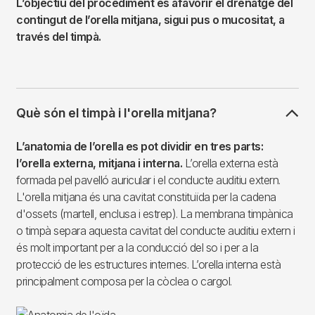
L’objectiu del procediment és afavorir el drenatge del
contingut de l’orella mitjana, sigui pus o mucositat, a
través del timpà.
Què són el timpà i l'orella mitjana?
L’anatomia de l’orella es pot dividir en tres parts:
l’orella externa, mitjana i interna.
L’orella externa està
formada pel pavelló auricular i el conducte auditiu extern.
L'orella mitjana és una cavitat constituïda per la cadena
d'ossets (martell, enclusa i estrep). La membrana timpànica
o timpà separa aquesta cavitat del conducte auditiu extern i
és molt important per a la conducció del so i per a la
protecció de les estructures internes. L’orella interna està
principalment composa per la còclea o cargol.