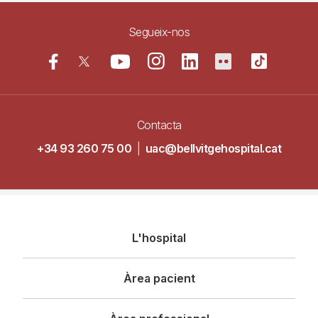
Segueix-nos
Contacta
+34 93 260 75 00
|
uac@bellvitgehospital.cat
Navegació
L'hospital
principal
Àrea pacient