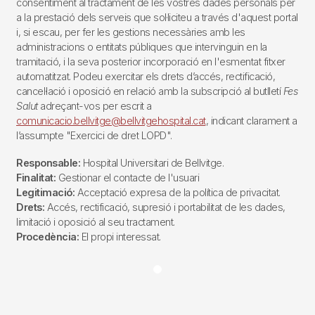
consentiment al tractament de les vostres dades personals per
a la prestació dels serveis que sol·liciteu a través d'aquest portal
i, si escau, per fer les gestions necessàries amb les
administracions o entitats públiques que intervinguin en la
tramitació, i la seva posterior incorporació en l'esmentat fitxer
automatitzat. Podeu exercitar els drets d’accés, rectificació,
cancel·lació i oposició en relació amb la subscripció al butlletí
Fes
Salut
adreçant-vos per escrit a
comunicacio.bellvitge@bellvitgehospital.cat
, indicant clarament a
l’assumpte "Exercici de dret LOPD".
Responsable:
Hospital Universitari de Bellvitge.
Finalitat:
Gestionar el contacte de l'usuari
Legitimació:
Acceptació expresa de la política de privacitat.
Drets:
Accés, rectificació, supresió i portabilitat de les dades,
limitació i oposició al seu tractament.
Procedència:
El propi interessat.