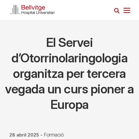
Vés
Cerca
al
Togg
contingut
navig
El Servei
d’Otorrinolaringologia
organitza per tercera
vegada un curs pioner a
Europa
Formació
28 abril 2025
-