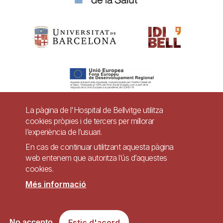
La pàgina de l'Hospital de Bellvitge utilitza
cookies pròpies i de tercers per millorar
Pie
l’experiència de l’usuari.
Contacte
de
En cas de continuar utilitzant aquesta pàgina
Accessibilitat
Avís legal
Ajuda
web entenem que autoritza l’ús d’aquestes
página
cookies.
Política de Privacitat de Sistemes de Vigilància
Mapa web
Més informació
Imagen
Lloc web accessible de conformitat amb el Reial Decret 1112/2018, de 7 de
Estic d'acord
No accepto
setembre, sobre accessibilitat dels llocs web i aplicacions per a dispositius