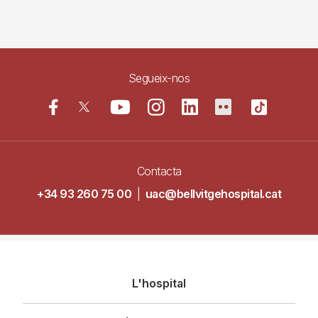
Segueix-nos
Contacta
+34 93 260 75 00
|
uac@bellvitgehospital.cat
Navegació
L'hospital
principal