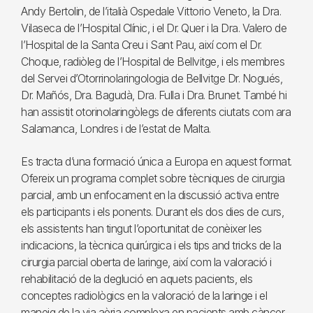
Andy Bertolin, de l’italià Ospedale Vittorio Veneto, la Dra.
Vilaseca de l’Hospital Clínic, i el Dr. Quer i la Dra. Valero de
l’Hospital de la Santa Creu i Sant Pau, així com el Dr.
Choque, radiòleg de l’Hospital de Bellvitge, i els membres
del Servei d’Otorrinolaringologia de Bellvitge Dr. Nogués,
Dr. Mañós, Dra. Bagudà, Dra. Fulla i Dra. Brunet. També hi
han assistit otorinolaringòlegs de diferents ciutats com ara
Salamanca, Londres i de l’estat de Malta.
Es tracta d’una formació única a Europa en aquest format.
Ofereix un programa complet sobre tècniques de cirurgia
parcial, amb un enfocament en la discussió activa entre
els participants i els ponents. Durant els dos dies de curs,
els assistents han tingut l’oportunitat de conèixer les
indicacions, la tècnica quirúrgica i els tips and tricks de la
cirurgia parcial oberta de laringe, així com la valoració i
rehabilitació de la deglució en aquets pacients, els
conceptes radiològics en la valoració de la laringe i el
maneig de la via aèria complexa en pacients amb càncer