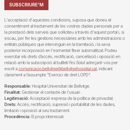
SUBSCRIURE'M
L'acceptació d'aquestes condicions, suposa que doneu el
consentiment al tractament de les vostres dades personals per a
la prestació dels serveis que sol·liciteu a través d'aquest portal i, si
escau, per fer les gestions necessàries amb les administracions o
entitats públiques que intervinguin en la tramitació, i la seva
posterior incorporació en l'esmentat fitxer automatitzat. Podeu
exercitar els drets d’accés, rectificació, cancel·lació i oposició en
relació amb la subscripció al butlletí
Fes Salut
adreçant-vos per
escrit a
comunicacio.bellvitge@bellvitgehospital.cat
, indicant
clarament a l’assumpte "Exercici de dret LOPD".
Responsable:
Hospital Universitari de Bellvitge.
Finalitat:
Gestionar el contacte de l'usuari
Legitimació:
Acceptació expresa de la política de privacitat.
Drets:
Accés, rectificació, supresió i portabilitat de les dades,
limitació i oposició al seu tractament.
Procedència:
El propi interessat.