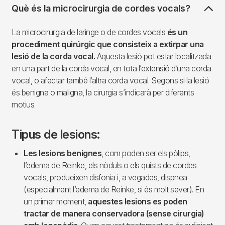
Què és la microcirurgia de cordes vocals?
La microcirurgia de laringe o de cordes vocals
és un
procediment quirúrgic que consisteix a extirpar una
lesió de la corda vocal.
Aquesta lesió pot estar localitzada
en una part de la corda vocal, en tota l’extensió d’una corda
vocal, o afectar també l’altra corda vocal. Segons si la lesió
és benigna o maligna, la cirurgia s’indicarà per diferents
motius.
Tipus de lesions:
Les lesions benignes
, com poden ser els pòlips,
l’edema de Reinke, els nòduls o els quists de cordes
vocals, produeixen disfonia i, a vegades, dispnea
(especialment l’edema de Reinke, si és molt sever). En
un primer moment,
aquestes lesions es poden
tractar de manera conservadora (sense cirurgia)