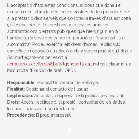
L'acceptació d'aquestes condicions, suposa que doneu el
consentiment al tractament de les vostres dades personals per
a la prestació dels serveis que sol·liciteu a través d'aquest portal
i, si escau, per fer les gestions necessàries amb les
administracions o entitats públiques que intervinguin en la
tramitació, i la seva posterior incorporació en l'esmentat fitxer
automatitzat. Podeu exercitar els drets d’accés, rectificació,
cancel·lació i oposició en relació amb la subscripció al butlletí
Fes
Salut
adreçant-vos per escrit a
comunicacio.bellvitge@bellvitgehospital.cat
, indicant clarament a
l’assumpte "Exercici de dret LOPD".
Responsable:
Hospital Universitari de Bellvitge.
Finalitat:
Gestionar el contacte de l'usuari
Legitimació:
Acceptació expresa de la política de privacitat.
Drets:
Accés, rectificació, supresió i portabilitat de les dades,
limitació i oposició al seu tractament.
Procedència:
El propi interessat.