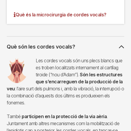
Què és la microcirurgia de cordes vocals?
Què són les cordes vocals?
Imagen
Les cordes vocals són uns plecs blancs que
es troben localitzats internament al cartílag
tiroide (“nou d’Adam”).
Són les estructures
que s’encarreguen de la producció de la
veu
: l’aire surt dels pulmons i, amb la vibració, la interrupció o
la combinació d’aquests dos últims es produeixen els
fonemes.
També
participen en la protecció de la via aèria
.
Juntament amb altres mecanismes com la mobilització de
l’epiglotis cap a posterior, les cordes vocals, en tancar-se,