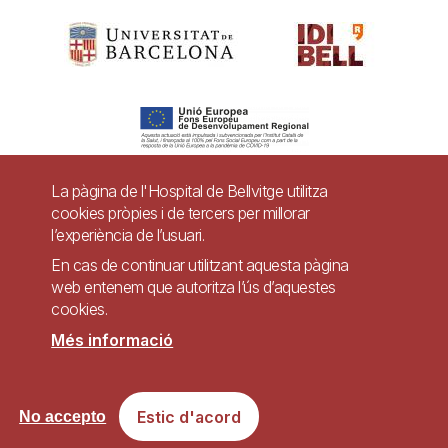
La pàgina de l'Hospital de Bellvitge utilitza
cookies pròpies i de tercers per millorar
Pie
l’experiència de l’usuari.
Contacte
de
En cas de continuar utilitzant aquesta pàgina
Accessibilitat
Avís legal
Ajuda
web entenem que autoritza l’ús d’aquestes
página
cookies.
Política de Privacitat de Sistemes de Vigilància
Mapa web
Més informació
Imagen
Lloc web accessible de conformitat amb el Reial Decret 1112/2018, de 7 de
Estic d'acord
No accepto
setembre, sobre accessibilitat dels llocs web i aplicacions per a dispositius
mòbils del sector públic.