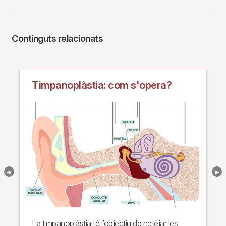
Continguts relacionats
Timpanoplàstia: com s'opera?
La timpanoplàstia té l’objectiu de netejar les