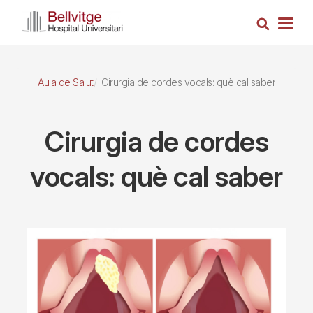
Vés
Cerca
al
Togg
contingut
navig
Aula de Salut
Cirurgia de cordes vocals: què cal saber
Cirurgia de cordes
vocals: què cal saber
Imagen