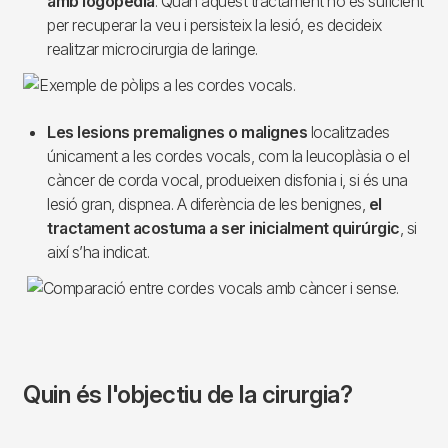
amb logopèdia
. Quan aquest tractament no és suficient
per recuperar la veu i persisteix la lesió, es decideix
realitzar microcirurgia de laringe.
Les lesions premalignes o malignes
localitzades
únicament a les cordes vocals, com la leucoplàsia o el
càncer de corda vocal, produeixen disfonia i, si és una
lesió gran, dispnea. A diferència de les benignes,
el
tractament acostuma a ser inicialment quirúrgic
, si
així s’ha indicat.
Quin és l'objectiu de la cirurgia?