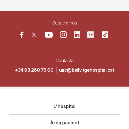
Segueix-nos
Contacta
+34 93 260 75 00
|
uac@bellvitgehospital.cat
Navegació
L'hospital
principal
Àrea pacient