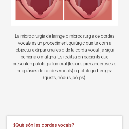
La microcirurgia de laringe o microcirurgia de cordes
vocals és un procediment quirúrgic que té com a
objectiu extirpar una lesió de la corda vocal, ja sigui
benigna o maligna. Es realitza en pacients que
presenten patologia tumoral (lesions precanceroses o
neoplàsies de cordes vocals) o patologia benigna
(quists, nòduls, pòlips).
Què són les cordes vocals?