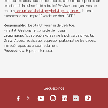
exercitar els drets d’accés, rectificació, cancel·lació i oposició en
relació amb la subscripció al butlletí
Fes Salut
adreçant-vos per
escrit a
comunicacio.bellvitge@bellvitgehospital.cat
, indicant
clarament a l’assumpte "Exercici de dret LOPD".
Responsable:
Hospital Universitari de Bellvitge.
Finalitat:
Gestionar el contacte de l'usuari
Legitimació:
Acceptació expresa de la política de privacitat.
Drets:
Accés, rectificació, supresió i portabilitat de les dades,
limitació i oposició al seu tractament.
Procedència:
El propi interessat.
Segueix-nos