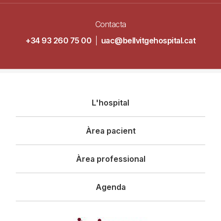
Contacta
+34 93 260 75 00
|
uac@bellvitgehospital.cat
Navegació
L'hospital
principal
Àrea pacient
Àrea professional
Agenda