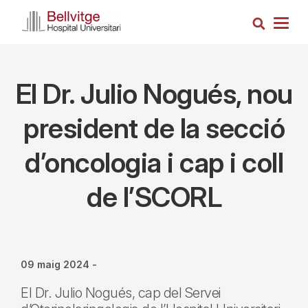
Vés
Cerca
al
Togg
contingut
navig
El Dr. Julio Nogués, nou
president de la secció
d’oncologia i cap i coll
de l’SCORL
09 maig 2024
-
El Dr. Julio Nogués, cap del Servei