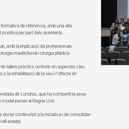
 formativa de referència, amb una alta
 positiva per part dels assistents.
ri, amb la implicació de professionals
rurgia maxil·lofacial i cirurgia plàstica.
mb tallers pràctics centrats en aspectes clau
 la rehabilitació de la veu i l'olfacte en
nvidada de Londres, que ha compartit la seva
n model pioner al Regne Unit.
e donar continuïtat a la iniciativa i de consolidar-
ell estatal.