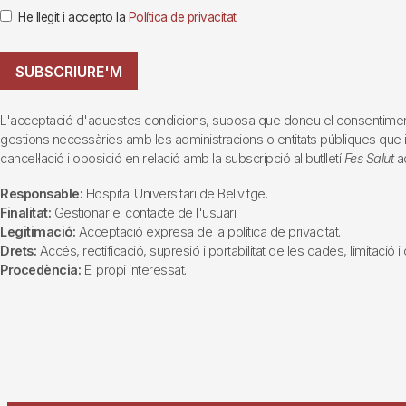
He llegit i accepto la
Política de privacitat
SUBSCRIURE'M
L'acceptació d'aquestes condicions, suposa que doneu el consentiment al 
gestions necessàries amb les administracions o entitats públiques que inte
cancel·lació i oposició en relació amb la subscripció al butlletí
Fes Salut
ad
Responsable:
Hospital Universitari de Bellvitge.
Finalitat:
Gestionar el contacte de l'usuari
Legitimació:
Acceptació expresa de la política de privacitat.
Drets:
Accés, rectificació, supresió i portabilitat de les dades, limitació 
Procedència:
El propi interessat.