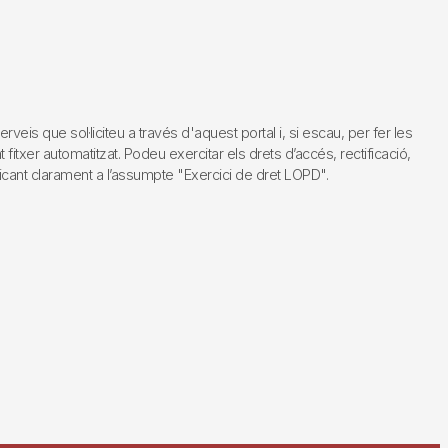
s que sol·liciteu a través d'aquest portal i, si escau, per fer les
fitxer automatitzat. Podeu exercitar els drets d’accés, rectificació,
dicant clarament a l’assumpte "Exercici de dret LOPD".