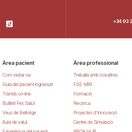
+34 93 
Àrea pacient
Àrea professional
Com visitar-se
Treballa amb nosaltres
Guia del pacient ingressat
FSE-MIR
Tràmits on line
Formació
Butlletí Fes Salut
Recerca
Veus de Bellvitge
Projectes d'Innovació
Aula de salut
Centre de Simulació
Experiència del pacient
PROA HUB