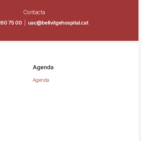
Contacta
260 75 00
|
uac@bellvitgehospital.cat
Agenda
Agenda