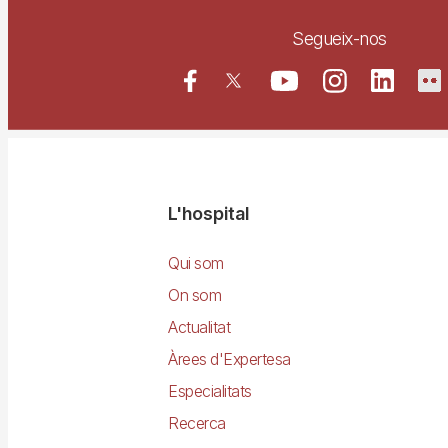
Segueix-nos
Navegació
L'hospital
principal
Qui som
On som
Actualitat
Àrees d'Expertesa
Especialitats
Recerca