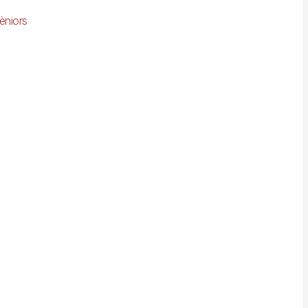
èniors