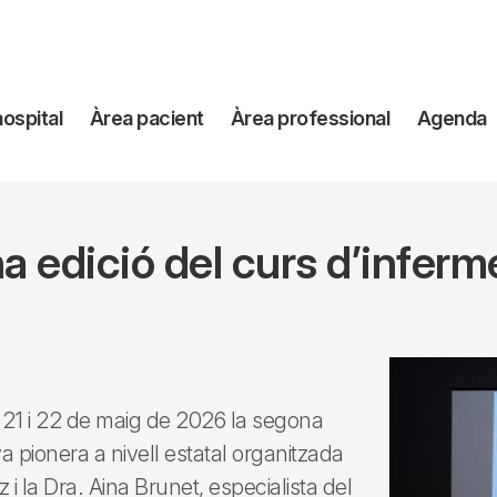
avegación
hospital
Àrea pacient
Àrea professional
Agenda
incipal
a edició del curs d’inferme
ies 21 i 22 de maig de 2026 la segona
iva pionera a nivell estatal organitzada
i la Dra. Aina Brunet, especialista del