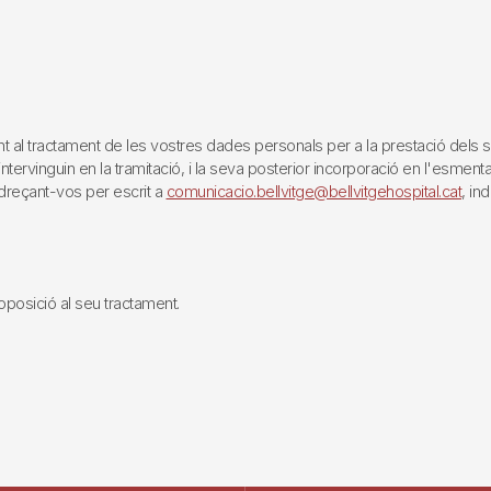
tractament de les vostres dades personals per a la prestació dels servei
rvinguin en la tramitació, i la seva posterior incorporació en l'esmentat 
reçant-vos per escrit a
comunicacio.bellvitge@bellvitgehospital.cat
, in
i oposició al seu tractament.