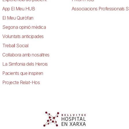
App El Meu HUB
Associacions Professionals S
El Meu Quiròfan
Segona opinió mèdica
Voluntats anticipades
Treball Social
Col·labora amb nosaltres
La Simfonia dels Herois
Pacients que inspiren
Projecte Relat-Hos