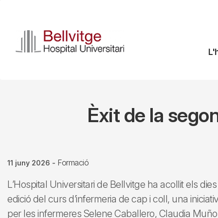
Vés
al
contingut
N
L'
pr
Èxit de la segon
Formació
11 juny 2026
-
L’Hospital Universitari de Bellvitge ha acollit els d
edició del curs d’infermeria de cap i coll, una iniciat
per les infermeres Selene Caballero, Claudia Muñoz 