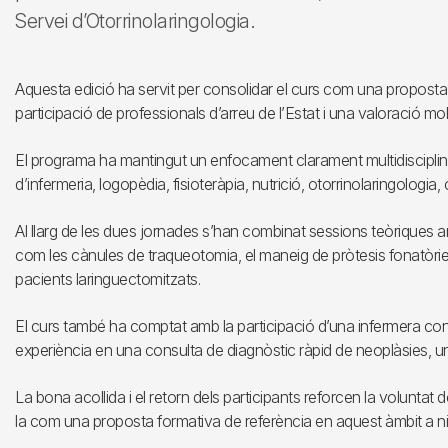
Servei d’Otorrinolaringologia.
Aquesta edició ha servit per consolidar el curs com una proposta
participació de professionals d’arreu de l’Estat i una valoració molt
El programa ha mantingut un enfocament clarament multidisciplina
d’infermeria, logopèdia, fisioteràpia, nutrició, otorrinolaringologia, ci
Al llarg de les dues jornades s’han combinat sessions teòriques a
com les cànules de traqueotomia, el maneig de pròtesis fonatòries o
pacients laringuectomitzats.
El curs també ha comptat amb la participació d’una infermera co
experiència en una consulta de diagnòstic ràpid de neoplàsies, u
La bona acollida i el retorn dels participants reforcen la voluntat d
la com una proposta formativa de referència en aquest àmbit a niv