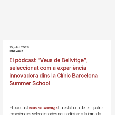
10 juliol 2026
Innovació
El pòdcast "Veus de Bellvitge”,
seleccionat com a experiència
innovadora dins la Clínic Barcelona
Summer School
El pòdcast
ha estat una de les quatre
Veus de Bellvitge
experiències seleccionades per participar a la jornada