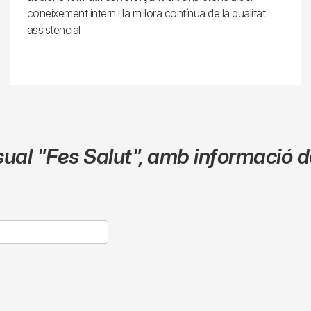
coneixement intern i la millora contínua de la qualitat
assistencial
sual
"Fes Salut"
,
amb informació de