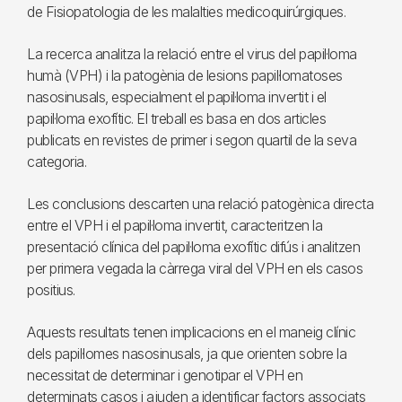
de Fisiopatologia de les malalties medicoquirúrgiques.
La recerca analitza la relació entre el virus del papil·loma
humà (VPH) i la patogènia de lesions papil·lomatoses
nasosinusals, especialment el papil·loma invertit i el
papil·loma exofític. El treball es basa en dos articles
publicats en revistes de primer i segon quartil de la seva
categoria.
Les conclusions descarten una relació patogènica directa
entre el VPH i el papil·loma invertit, caracteritzen la
presentació clínica del papil·loma exofític difús i analitzen
per primera vegada la càrrega viral del VPH en els casos
positius.
Aquests resultats tenen implicacions en el maneig clínic
dels papil·lomes nasosinusals, ja que orienten sobre la
necessitat de determinar i genotipar el VPH en
determinats casos i ajuden a identificar factors associats