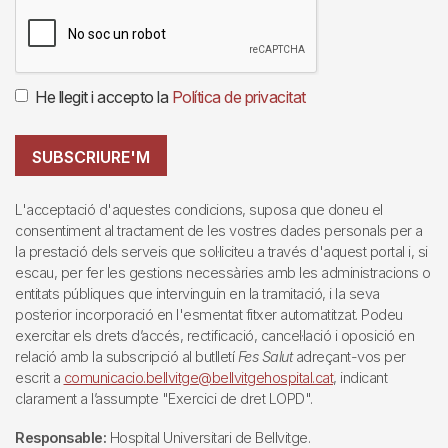
He llegit i accepto la
Política de privacitat
SUBSCRIURE'M
L'acceptació d'aquestes condicions, suposa que doneu el
consentiment al tractament de les vostres dades personals per a
la prestació dels serveis que sol·liciteu a través d'aquest portal i, si
escau, per fer les gestions necessàries amb les administracions o
entitats públiques que intervinguin en la tramitació, i la seva
posterior incorporació en l'esmentat fitxer automatitzat. Podeu
exercitar els drets d’accés, rectificació, cancel·lació i oposició en
relació amb la subscripció al butlletí
Fes Salut
adreçant-vos per
escrit a
comunicacio.bellvitge@bellvitgehospital.cat
, indicant
clarament a l’assumpte "Exercici de dret LOPD".
Responsable:
Hospital Universitari de Bellvitge.