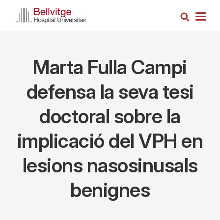
Vés
Cerca
al
Togg
contingut
navig
Marta Fulla Campi
defensa la seva tesi
doctoral sobre la
implicació del VPH en
lesions nasosinusals
benignes