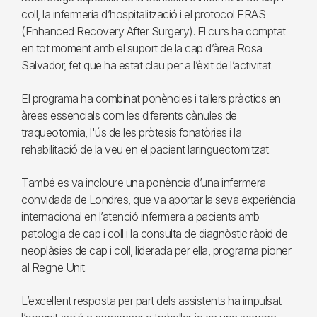
coll, la infermeria d’hospitalització i el protocol ERAS
(Enhanced Recovery After Surgery). El curs ha comptat
en tot moment amb el suport de la cap d’àrea Rosa
Salvador, fet que ha estat clau per a l’èxit de l’activitat.
El programa ha combinat ponències i tallers pràctics en
àrees essencials com les diferents cànules de
traqueotomia, l'ús de les pròtesis fonatòries i la
rehabilitació de la veu en el pacient laringuectomitzat.
També es va incloure una ponència d’una infermera
convidada de Londres, que va aportar la seva experiència
internacional en l’atenció infermera a pacients amb
patologia de cap i coll i la consulta de diagnòstic ràpid de
neoplàsies de cap i coll, liderada per ella, programa pioner
al Regne Unit.
L’excel·lent resposta per part dels assistents ha impulsat