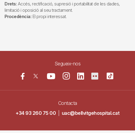
Drets:
Accés, rectificació, supresió i portabilitat de les dades,
limitació i oposició al seu tractament.
Procedència:
El propi interessat.
Segueix-nos
Contacta
+34 93 260 75 00
|
uac@bellvitgehospital.cat