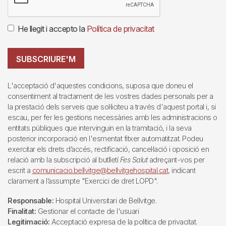
He llegit i accepto la
Política de privacitat
SUBSCRIURE'M
L'acceptació d'aquestes condicions, suposa que doneu el
consentiment al tractament de les vostres dades personals per a
la prestació dels serveis que sol·liciteu a través d'aquest portal i, si
escau, per fer les gestions necessàries amb les administracions o
entitats públiques que intervinguin en la tramitació, i la seva
posterior incorporació en l'esmentat fitxer automatitzat. Podeu
exercitar els drets d’accés, rectificació, cancel·lació i oposició en
relació amb la subscripció al butlletí
Fes Salut
adreçant-vos per
escrit a
comunicacio.bellvitge@bellvitgehospital.cat
, indicant
clarament a l’assumpte "Exercici de dret LOPD".
Responsable:
Hospital Universitari de Bellvitge.
Finalitat:
Gestionar el contacte de l'usuari
Legitimació:
Acceptació expresa de la política de privacitat.