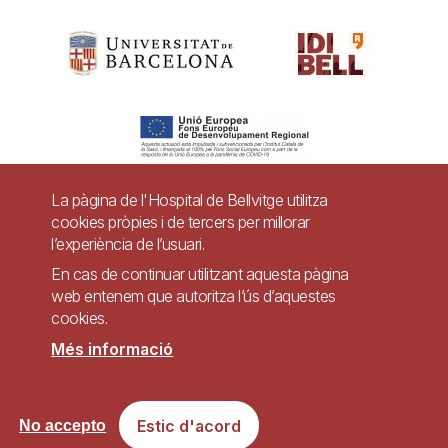
La pàgina de l'Hospital de Bellvitge utilitza
cookies pròpies i de tercers per millorar
Pie
l’experiència de l’usuari.
Contacte
de
En cas de continuar utilitzant aquesta pàgina
Accessibilitat
Avís legal
Ajuda
web entenem que autoritza l’ús d’aquestes
página
cookies.
Política de Privacitat de Sistemes de Vigilància
Mapa web
Més informació
Imagen
Lloc web accessible de conformitat amb el Reial Decret 1112/2018, de 7 de
Estic d'acord
No accepto
setembre, sobre accessibilitat dels llocs web i aplicacions per a dispositius
mòbils del sector públic.