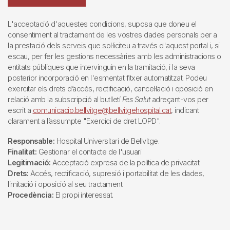
L'acceptació d'aquestes condicions, suposa que doneu el
consentiment al tractament de les vostres dades personals per a
la prestació dels serveis que sol·liciteu a través d'aquest portal i, si
escau, per fer les gestions necessàries amb les administracions o
entitats públiques que intervinguin en la tramitació, i la seva
posterior incorporació en l'esmentat fitxer automatitzat. Podeu
exercitar els drets d’accés, rectificació, cancel·lació i oposició en
relació amb la subscripció al butlletí
Fes Salut
adreçant-vos per
escrit a
comunicacio.bellvitge@bellvitgehospital.cat
, indicant
clarament a l’assumpte "Exercici de dret LOPD".
Responsable:
Hospital Universitari de Bellvitge.
Finalitat:
Gestionar el contacte de l'usuari
Legitimació:
Acceptació expresa de la política de privacitat.
Drets:
Accés, rectificació, supresió i portabilitat de les dades,
limitació i oposició al seu tractament.
Procedència:
El propi interessat.