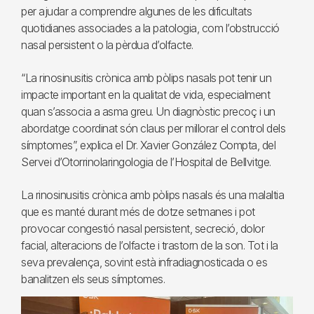
per ajudar a comprendre algunes de les dificultats
quotidianes associades a la patologia, com l’obstrucció
nasal persistent o la pèrdua d’olfacte.
“La rinosinusitis crònica amb pòlips nasals pot tenir un
impacte important en la qualitat de vida, especialment
quan s’associa a asma greu. Un diagnòstic precoç i un
abordatge coordinat són claus per millorar el control dels
símptomes”, explica el Dr. Xavier González Compta, del
Servei d’Otorrinolaringologia de l’Hospital de Bellvitge.
La rinosinusitis crònica amb pòlips nasals és una malaltia
que es manté durant més de dotze setmanes i pot
provocar congestió nasal persistent, secreció, dolor
facial, alteracions de l’olfacte i trastorn de la son. Tot i la
seva prevalença, sovint està infradiagnosticada o es
banalitzen els seus símptomes.