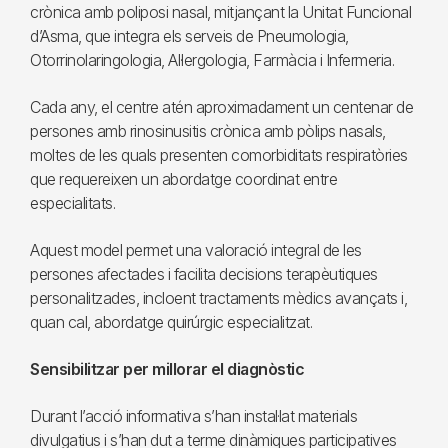
crònica amb poliposi nasal, mitjançant la Unitat Funcional
d’Asma, que integra els serveis de Pneumologia,
Otorrinolaringologia, Al·lergologia, Farmàcia i Infermeria.
Cada any, el centre atén aproximadament un centenar de
persones amb rinosinusitis crònica amb pòlips nasals,
moltes de les quals presenten comorbiditats respiratòries
que requereixen un abordatge coordinat entre
especialitats.
Aquest model permet una valoració integral de les
persones afectades i facilita decisions terapèutiques
personalitzades, incloent tractaments mèdics avançats i,
quan cal, abordatge quirúrgic especialitzat.
Sensibilitzar per millorar el diagnòstic
Durant l’acció informativa s’han instal·lat materials
divulgatius i s’han dut a terme dinàmiques participatives