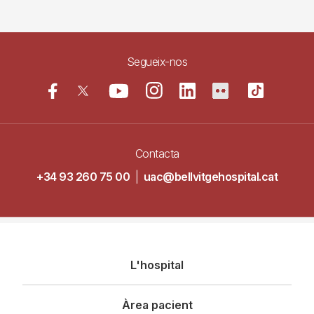
Segueix-nos
Contacta
+34 93 260 75 00
|
uac@bellvitgehospital.cat
Navegació
L'hospital
principal
Àrea pacient