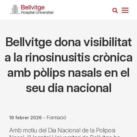
Vés
Cerca
al
Togg
contingut
navig
Bellvitge dona visibilitat
a la rinosinusitis crònica
amb pòlips nasals en el
seu dia nacional
Formació
19 febrer 2026
-
Amb motiu del Dia Nacional de la Poliposi