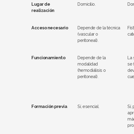
Lugar de
Domicilio.
Dom
realización
Acceso necesario
Depende de la técnica
Fís
(vascular o
cat
peritoneal).
Funcionamiento
Depende de la
La 
modalidad
se f
(hemodiálisis o
dev
peritoneal).
cue
Formación previa
Sí, esencial.
Sí,
apr
máq
pr