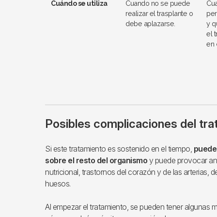
Cuándo se utiliza
Cuando no se puede
Cua
realizar el trasplante o
pe
debe aplazarse.
y q
el 
en 
Posibles complicaciones del tr
Si este tratamiento es sostenido en el tiempo,
puede 
sobre el resto del organismo
y puede provocar ane
nutricional, trastornos del corazón y de las arterias, d
huesos.
Al empezar el tratamiento, se pueden tener algunas 