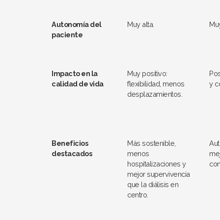
Autonomía del
Muy alta.
Muy
paciente
Impacto en la
Muy positivo:
Pos
calidad de vida
flexibilidad, menos
y c
desplazamientos.
Beneficios
Más sostenible,
Aut
destacados
menos
mej
hospitalizaciones y
con
mejor supervivencia
que la diálisis en
centro.