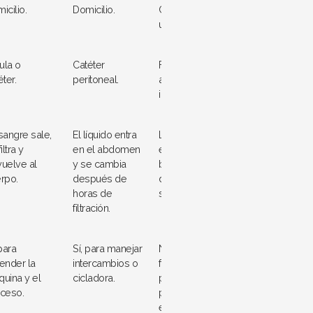
icilio.
Domicilio.
Centro de diálisis
u hospital.
tula o
Catéter
Fístula
éter.
peritoneal.
arteriovenosa
interna o catéter.
sangre sale,
El líquido entra
La sangre se filtra
iltra y
en el abdomen
en una máquina
uelve al
y se cambia
bajo supervisión
rpo.
después de
del personal
horas de
sanitario.
filtración.
 para
Sí, para manejar
No es necesaria
ender la
intercambios o
formación para el
uina y el
cicladora.
paciente; el
oceso.
personal realiza
el tratamiento.