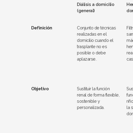
Diálisis a domicilio
Hem
(general)
dom
Definición
Conjunto de técnicas
Fil
realizadas en el
san
domicilio cuando el
má
trasplante no es
hem
posible o debe
rea
aplazarse.
cas
Objetivo
Sustituir la función
Sust
renal de forma flexible,
fun
sostenible y
riñ
personalizada.
la 
dom