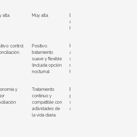
 alta.
Muy alta.
Baja, depende
del centro y de
horarios fijos.
itivo: control
Positivo:
Puede limitar
onciliación.
tratamiento
actividad laboral,
suave y flexible
social y
(incluida opción
movilidad por
nocturna).
horarios rígidos.
onomía y
Tratamiento
Entorno
or
continuo y
profesional,
ciliación.
compatible con
control sanitario
actividades de
constante.
la vida diaria.