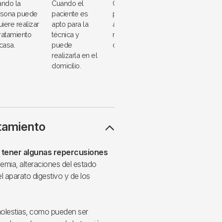
ndo la
Cuando el
Cuando no es
rsona puede
paciente es
posible o
uiere realizar
apto para la
adecuado
tratamiento
técnica y
realizar diálisis en
casa.
puede
casa.
realizarla en el
domicilio.
atamiento
tener algunas repercusiones
mia, alteraciones del estado
el aparato digestivo y de los
molestias, como pueden ser