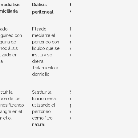
odiálisis
Diálisis
Hemodiálisis en
iciliaria
el centro
peritoneal
trado
Filtrado
Filtrado
guíneo con
mediante el
sanguíneo
quina de
peritoneo con
realizado en un
odiálisis
líquido que se
centro sanitario
lizado en
instila y se
especializado.
a.
drena.
Tratamiento a
domicilio.
ituir la
Sustituir la
Sustituir la función
ción de los
función renal
renal cuando no
ones filtrando
utilizando el
puede realizarse
sangre en el
peritoneo
diálisis
icilio.
como filtro
domiciliaria.
natural.