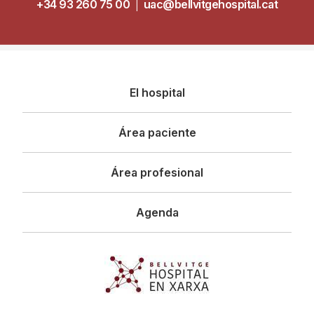
+34 93 260 75 00
|
uac@bellvitgehospital.cat
Navegació
El hospital
principal
Área paciente
Área profesional
Agenda
Imagen