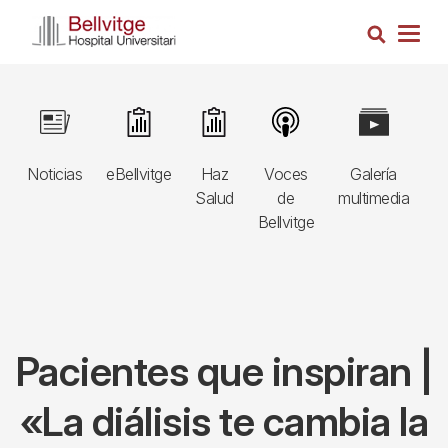
Pasar
Busca
al
Togg
contenido
navig
principal
Navegació
Image
Image
Image
Image
Image
I
principal
Noticias
eBellvitge
Haz
Voces
Galería
B
3r
Salud
de
multimedia
A
nivell
Bellvitge
E
Pacientes que inspiran |
«La diálisis te cambia la