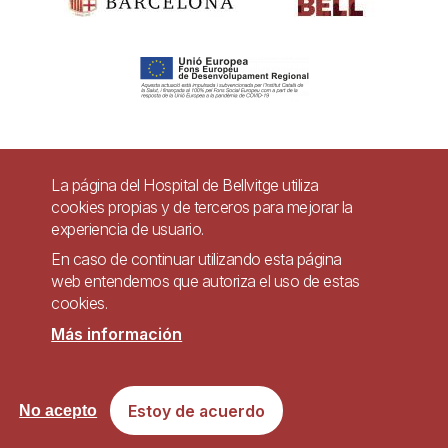
Pie
La página del Hospital de Bellvitge utiliza
Contacto
cookies propias y de terceros para mejorar la
de
experiencia de usuario.
Accesibilidad
Aviso legal
Ayuda
página
En caso de continuar utilizando esta página
Política de Privacidad de Sistemas de Videovigilancia
web entendemos que autoriza el uso de estas
cookies.
Mapa web
Más información
Imagen
Sitio web accesible de conformidad con el Real Decreto 1112/2018, de 7 de
Estoy de acuerdo
No acepto
septiembre, sobre accesibilidad de los sitios web y aplicaciones para
dispositivos móviles del sector público.