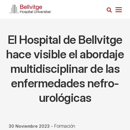
Pasar
Busca
al
Togg
contenido
navig
principal
El Hospital de Bellvitge
hace visible el abordaje
multidisciplinar de las
enfermedades nefro-
urológicas
Formación
30 Noviembre 2023
-