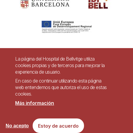
Pie
La página del Hospital de Bellvitge utiliza
Contacto
cookies propias y de terceros para mejorar la
de
experiencia de usuario.
Accesibilidad
Aviso legal
Ayuda
página
En caso de continuar utilizando esta página
Política de Privacidad de Sistemas de Videovigilancia
web entendemos que autoriza el uso de estas
cookies.
Mapa web
Más información
Imagen
Sitio web accesible de conformidad con el Real Decreto 1112/2018, de 7 de
Estoy de acuerdo
No acepto
septiembre, sobre accesibilidad de los sitios web y aplicaciones para
dispositivos móviles del sector público.