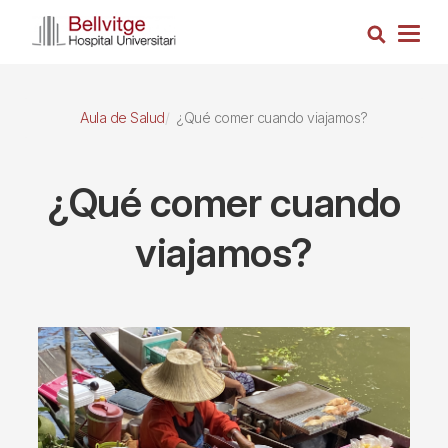
Pasar
Busca
al
Togg
contenido
navig
principal
Aula de Salud
¿Qué comer cuando viajamos?
¿Qué comer cuando
viajamos?
Imagen