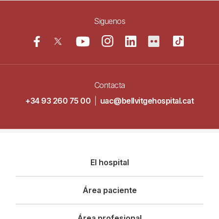
Siguenos
Contacta
+34 93 260 75 00
|
uac@bellvitgehospital.cat
Navegació
El hospital
principal
Área paciente
Área profesional