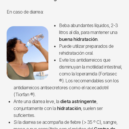
En caso de diarrea:
Beba abundantes líquidos, 2-3
Imagen
litros al día, para mantener una
buena hidratación
.
Puede utilizar preparados de
rehidratación oral.
Evite los antidiarreicos que
disminuyan la motilidad intestinal,
como la loperamida (Fortasec
®). Los recomendables son los
antidiarreicos antisecretores como el racecadotril
(Tiorfan ®).
Ante una diarrea leve, la
dieta astringente
,
conjuntamente con la
hidratación
, suelen ser
suficientes.
Si la diarrea se acompaña de fiebre (> 35 º C), sangre,
moco o pus consúltelo con el médico del
Centro de