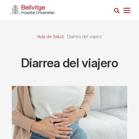
Pasar
Busca
al
Togg
contenido
navig
principal
Aula de Salud
Diarrea del viajero
Diarrea del viajero
Imagen