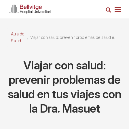
Pasar
Busca
al
Togg
contenido
navig
principal
Aula de
Viajar con salud: prevenir problemas de salud en tus viajes con la Dra. Masuet
Salud
Viajar con salud:
prevenir problemas de
salud en tus viajes con
la Dra. Masuet