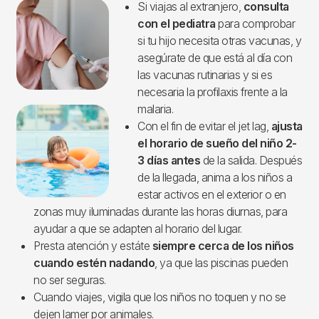
Imagen
Si viajas al extranjero,
consulta
con el pediatra
para comprobar
si tu hijo necesita otras vacunas, y
asegúrate de que está al día con
las vacunas rutinarias y si es
necesaria la profilaxis frente a la
malaria.
Con el fin de evitar el jet lag,
ajusta
el horario de sueño del niño 2-
3 días antes
de la salida. Después
de la llegada, anima a los niños a
estar activos en el exterior o en
zonas muy iluminadas durante las horas diurnas, para
ayudar a que se adapten al horario del lugar.
Presta atención y estáte
siempre cerca de los niños
cuando estén nadando
, ya que las piscinas pueden
no ser seguras.
Cuando viajes, vigila que los niños no toquen y no se
dejen lamer por animales.