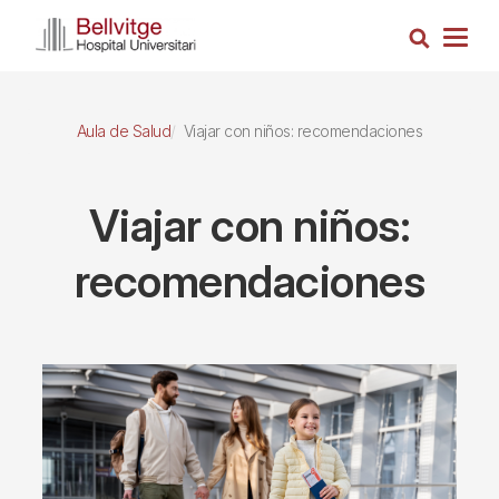
Pasar
Busca
al
Togg
contenido
navig
principal
Aula de Salud
Viajar con niños: recomendaciones
Viajar con niños:
recomendaciones
Imagen