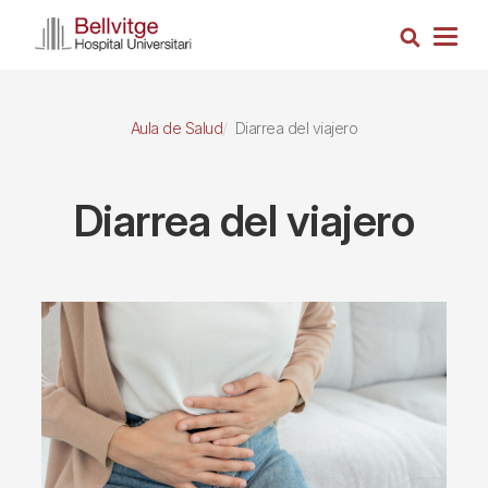
Pasar
Busca
al
Togg
contenido
navig
principal
Aula de Salud
Diarrea del viajero
Diarrea del viajero
Imagen