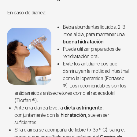
En caso de diarrea:
Beba abundantes líquidos, 2-3
Imagen
litros al día, para mantener una
buena hidratación
.
Puede utilizar preparados de
rehidratación oral.
Evite los antidiarreicos que
disminuyan la motilidad intestinal,
como la loperamida (Fortasec
®). Los recomendables son los
antidiarreicos antisecretores como el racecadotril
(Tiorfan ®).
Ante una diarrea leve, la
dieta astringente
,
conjuntamente con la
hidratación
, suelen ser
suficientes.
Si la diarrea se acompaña de fiebre (> 35 º C), sangre,
moco o pus consúltelo con el médico del
Centro de